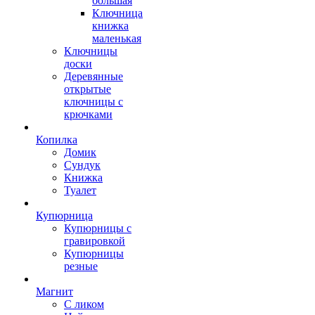
большая
Ключница
книжка
маленькая
Ключницы
доски
Деревянные
открытые
ключницы с
крючками
Копилка
Домик
Сундук
Книжка
Туалет
Купюрница
Купюрницы с
гравировкой
Купюрницы
резные
Магнит
С ликом