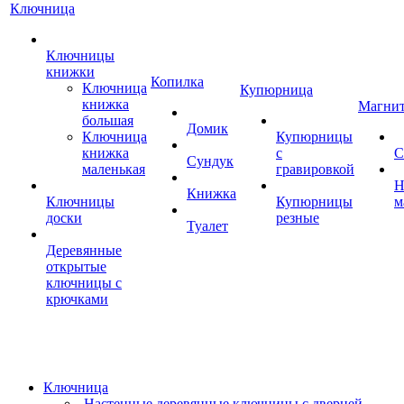
Ключница
Ключницы
книжки
Копилка
Ключница
Купюрница
книжка
Магни
большая
Домик
Ключница
Купюрницы
книжка
с
С
Сундук
маленькая
гравировкой
Н
Книжка
Ключницы
Купюрницы
м
доски
резные
Туалет
Деревянные
открытые
ключницы с
крючками
Ключница
Настенные деревянные ключницы с дверцей