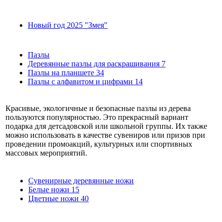
Новый год 2025 "Змея"
Пазлы
Деревянные пазлы для раскрашивания
7
Пазлы на планшете
34
Пазлы с алфавитом и цифрами
14
Красивые, экологичные и безопасные пазлы из дерева
пользуются популярностью. Это прекрасный вариант
подарка для детсадовской или школьной группы. Их также
можно использовать в качестве сувениров или призов при
проведении промоакций, культурных или спортивных
массовых мероприятий.
Сувенирные деревянные ножи
Белые ножи
15
Цветные ножи
40