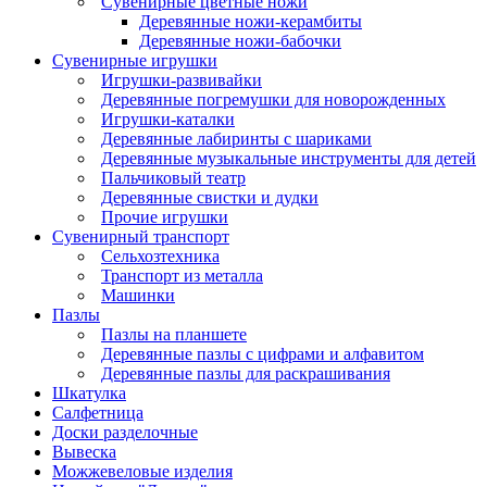
Сувенирные цветные ножи
Деревянные ножи-керамбиты
Деревянные ножи-бабочки
Сувенирные игрушки
Игрушки-развивайки
Деревянные погремушки для новорожденных
Игрушки-каталки
Деревянные лабиринты с шариками
Деревянные музыкальные инструменты для детей
Пальчиковый театр
Деревянные свистки и дудки
Прочие игрушки
Сувенирный транспорт
Сельхозтехника
Транспорт из металла
Машинки
Пазлы
Пазлы на планшете
Деревянные пазлы с цифрами и алфавитом
Деревянные пазлы для раскрашивания
Шкатулка
Салфетница
Доски разделочные
Вывеска
Можжевеловые изделия