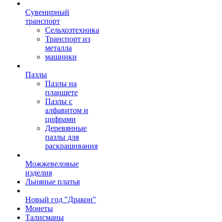
Сувенирный
транспорт
Сельхозтехника
Транспорт из
металла
машинки
Пазлы
Пазлы на
планшете
Пазлы с
алфавитом и
цифрами
Деревянные
пазлы для
раскрашивания
Можжевеловые
изделия
Льняные платья
Новый год "Дракон"
Монеты
Талисманы