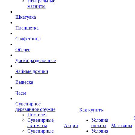
Нейтральные
магниты
Шкатулка
Планшетка
Салфетница
Оберег
Доски разделочные
Чайные домики
Вывеска
Часы
Сувенирное
деревянное оружие
Как купить
Пистолет
Сувенирные
Условия
автоматы
Акции
оплаты
Магазины
Сувенирные
Условия