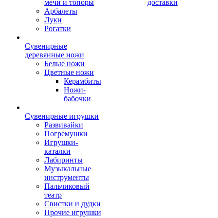
мечи и топоры
доставки
Арбалеты
Луки
Рогатки
Сувенирные
деревянные ножи
Белые ножи
Цветные ножи
Керамбиты
Ножи-
бабочки
Сувенирные игрушки
Развивайки
Погремушки
Игрушки-
каталки
Лабиринты
Музыкальные
инструменты
Пальчиковый
театр
Свистки и дудки
Прочие игрушки