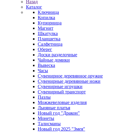
Назад
Каталог
Ключница
Копилка
Купюрница
Магнит
Шкатулка
Планшетка
Салфетница
Оберег
Доски разделочные
Чайные домики
Вывеска
Часы
Сувенирное деревянное оружие
Сувенирные деревянные ножи
Сувенирные игрушки
Сувенирный транспорт
Пазлы
Можжевеловые изделия
Льняные платья
Новый год "Дракон"
Монеты
Талисманы
Новый год 2025 "Змея"