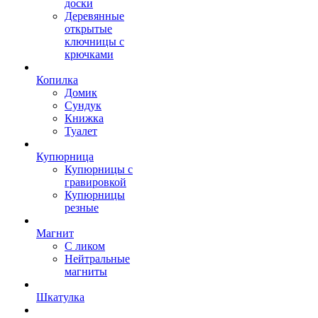
доски
Деревянные
открытые
ключницы с
крючками
Копилка
Домик
Сундук
Книжка
Туалет
Купюрница
Купюрницы с
гравировкой
Купюрницы
резные
Магнит
С ликом
Нейтральные
магниты
Шкатулка