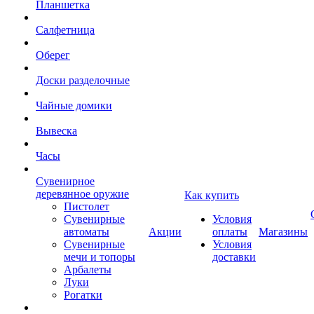
Планшетка
Салфетница
Оберег
Доски разделочные
Чайные домики
Вывеска
Часы
Сувенирное
деревянное оружие
Как купить
Пистолет
Сувенирные
Условия
автоматы
Акции
оплаты
Магазины
Сувенирные
Условия
мечи и топоры
доставки
Арбалеты
Луки
Рогатки