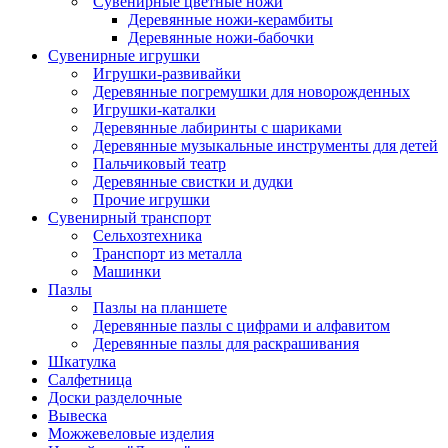
Сувенирные цветные ножи
Деревянные ножи-керамбиты
Деревянные ножи-бабочки
Сувенирные игрушки
Игрушки-развивайки
Деревянные погремушки для новорожденных
Игрушки-каталки
Деревянные лабиринты с шариками
Деревянные музыкальные инструменты для детей
Пальчиковый театр
Деревянные свистки и дудки
Прочие игрушки
Сувенирный транспорт
Сельхозтехника
Транспорт из металла
Машинки
Пазлы
Пазлы на планшете
Деревянные пазлы с цифрами и алфавитом
Деревянные пазлы для раскрашивания
Шкатулка
Салфетница
Доски разделочные
Вывеска
Можжевеловые изделия