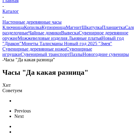
Главная
-
Каталог
-
Настенные деревянные часы
Ключница
Копилка
Купюрница
Магнит
Шкатулка
Планшетка
Сал
разделочные
Чайные домики
Вывеска
Сувенирное деревянное
оружие
Можжевеловые изделия
Льняные платья
Новый год
"Дракон"
Монеты
Талисманы
Новый год 2025 "Змея"
Сувенирные деревянные ножи
Сувенирные
игрушки
Сувенирный транспорт
Пазлы
Новогодние сувениры
-
Часы "Да какая разница"
Часы "Да какая разница"
Хит
Советуем
Previous
Next