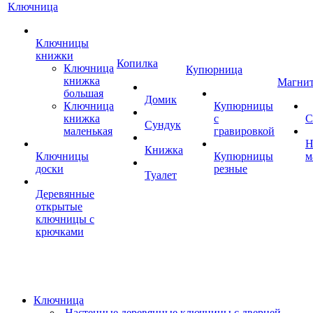
Ключница
Ключницы
книжки
Копилка
Ключница
Купюрница
книжка
Магни
большая
Домик
Ключница
Купюрницы
книжка
с
С
Сундук
маленькая
гравировкой
Н
Книжка
Ключницы
Купюрницы
м
доски
резные
Туалет
Деревянные
открытые
ключницы с
крючками
Ключница
Настенные деревянные ключницы с дверцей