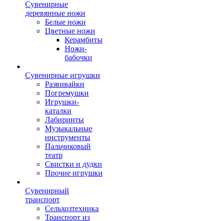
Сувенирные
деревянные ножи
Белые ножи
Цветные ножи
Керамбиты
Ножи-
бабочки
Сувенирные игрушки
Развивайки
Погремушки
Игрушки-
каталки
Лабиринты
Музыкальные
инструменты
Пальчиковый
театр
Свистки и дудки
Прочие игрушки
Сувенирный
транспорт
Сельхозтехника
Транспорт из