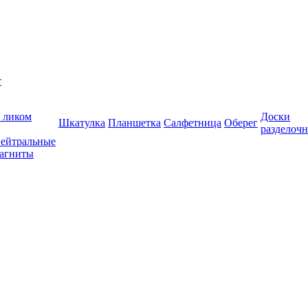
т
 ликом
Доски
Шкатулка
Планшетка
Салфетница
Оберег
разделоч
ейтральные
агниты