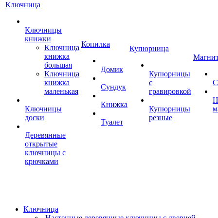
Ключница
Ключницы
книжки
Копилка
Ключница
Купюрница
книжка
Магни
большая
Домик
Ключница
Купюрницы
книжка
с
С
Сундук
маленькая
гравировкой
Н
Книжка
Ключницы
Купюрницы
м
доски
резные
Туалет
Деревянные
открытые
ключницы с
крючками
Ключница
Настенные деревянные ключницы с дверцей