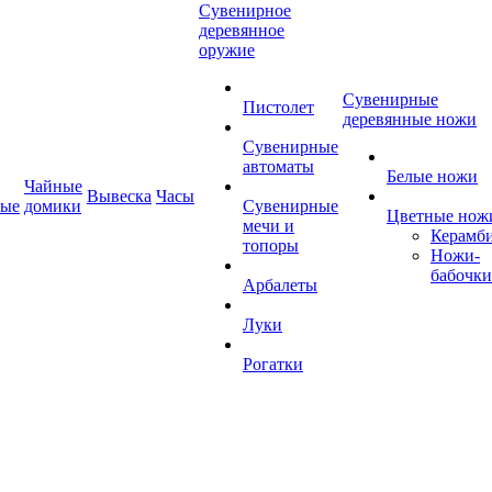
Сувенирное
деревянное
оружие
Сувенирные
Пистолет
деревянные ножи
Сувенирные
автоматы
Белые ножи
Чайные
Вывеска
Часы
ные
домики
Сувенирные
Цветные нож
мечи и
Керамб
топоры
Ножи-
бабочки
Арбалеты
Луки
Рогатки