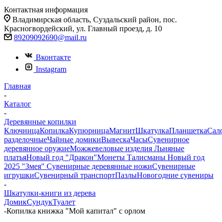
Контактная информация
Владимирская область, Суздальский район, пос.
Красногвордейский, ул. Главный проезд, д. 10
89209092690@mail.ru
Вконтакте
Instagram
Главная
-
Каталог
-
Деревянные копилки
Ключница
Копилка
Купюрница
Магнит
Шкатулка
Планшетка
Сал
разделочные
Чайные домики
Вывеска
Часы
Сувенирное
деревянное оружие
Можжевеловые изделия
Льняные
платья
Новый год "Дракон"
Монеты
Талисманы
Новый год
2025 "Змея"
Сувенирные деревянные ножи
Сувенирные
игрушки
Сувенирный транспорт
Пазлы
Новогодние сувениры
-
Шкатулки-книги из дерева
Домик
Сундук
Туалет
-
Копилка книжка "Мой капитал" с орлом