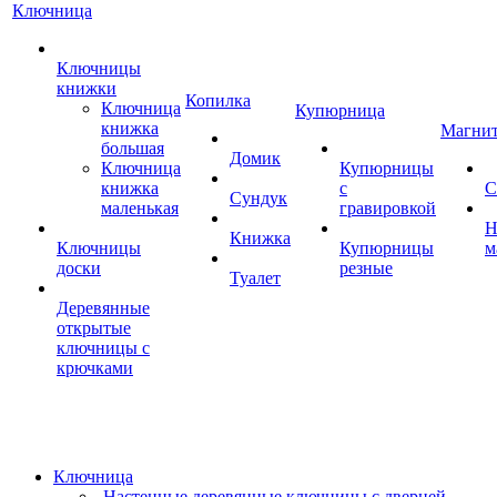
Ключница
Ключницы
книжки
Копилка
Ключница
Купюрница
книжка
Магни
большая
Домик
Ключница
Купюрницы
книжка
с
С
Сундук
маленькая
гравировкой
Н
Книжка
Ключницы
Купюрницы
м
доски
резные
Туалет
Деревянные
открытые
ключницы с
крючками
Ключница
Настенные деревянные ключницы с дверцей