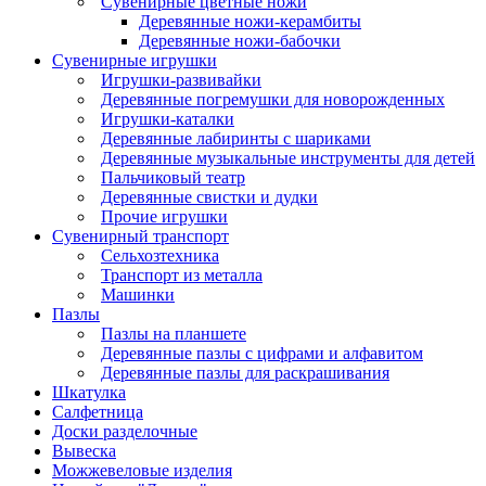
Сувенирные цветные ножи
Деревянные ножи-керамбиты
Деревянные ножи-бабочки
Сувенирные игрушки
Игрушки-развивайки
Деревянные погремушки для новорожденных
Игрушки-каталки
Деревянные лабиринты с шариками
Деревянные музыкальные инструменты для детей
Пальчиковый театр
Деревянные свистки и дудки
Прочие игрушки
Сувенирный транспорт
Сельхозтехника
Транспорт из металла
Машинки
Пазлы
Пазлы на планшете
Деревянные пазлы с цифрами и алфавитом
Деревянные пазлы для раскрашивания
Шкатулка
Салфетница
Доски разделочные
Вывеска
Можжевеловые изделия