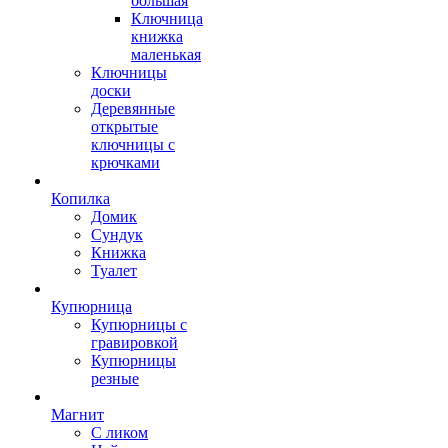
большая
Ключница
книжка
маленькая
Ключницы
доски
Деревянные
открытые
ключницы с
крючками
Копилка
Домик
Сундук
Книжка
Туалет
Купюрница
Купюрницы с
гравировкой
Купюрницы
резные
Магнит
С ликом