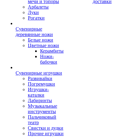
мечи и топоры
доставки
Арбалеты
Луки
Рогатки
Сувенирные
деревянные ножи
Белые ножи
Цветные ножи
Керамбиты
Ножи-
бабочки
Сувенирные игрушки
Развивайки
Погремушки
Игрушки-
каталки
Лабиринты
Музыкальные
инструменты
Пальчиковый
театр
Свистки и дудки
Прочие игрушки