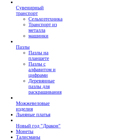
Сувенирный
транспорт
Сельхозтехника
Транспорт из
металла
машинки
Пазлы
Пазлы на
планшете
Пазлы с
алфавитом и
цифрами
Деревянные
пазлы для
раскрашивания
Можжевеловые
изделия
Льняные платья
Новый год "Дракон"
Монеты
Талисманы