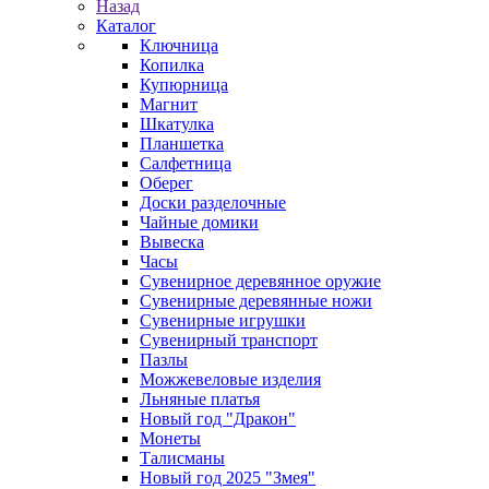
Назад
Каталог
Ключница
Копилка
Купюрница
Магнит
Шкатулка
Планшетка
Салфетница
Оберег
Доски разделочные
Чайные домики
Вывеска
Часы
Сувенирное деревянное оружие
Сувенирные деревянные ножи
Сувенирные игрушки
Сувенирный транспорт
Пазлы
Можжевеловые изделия
Льняные платья
Новый год "Дракон"
Монеты
Талисманы
Новый год 2025 "Змея"