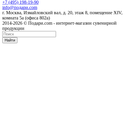
+7 (495) 198-19-90
info@подари.com
г. Москва, Измайловский вал, д. 20, этаж 8, помещение XIV,
комната 5а (офиса 802а)
2014-2026 © Подари.com - интернет-магазин сувенирной
продукции
Найти