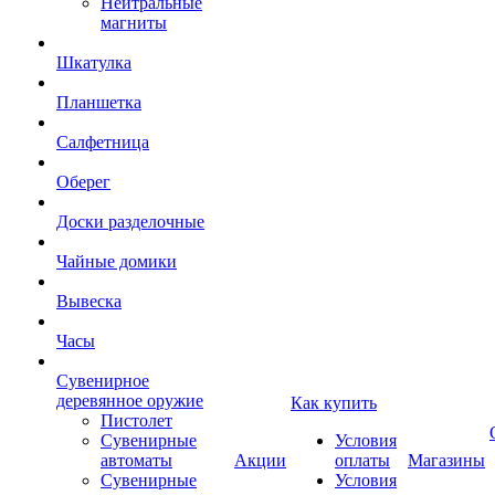
Нейтральные
магниты
Шкатулка
Планшетка
Салфетница
Оберег
Доски разделочные
Чайные домики
Вывеска
Часы
Сувенирное
деревянное оружие
Как купить
Пистолет
Сувенирные
Условия
автоматы
Акции
оплаты
Магазины
Сувенирные
Условия