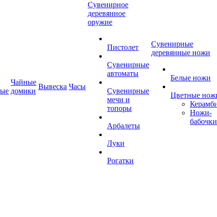
Сувенирное
деревянное
оружие
Сувенирные
Пистолет
деревянные ножи
Сувенирные
автоматы
Белые ножи
Чайные
Вывеска
Часы
ные
домики
Сувенирные
Цветные нож
мечи и
Керамб
топоры
Ножи-
бабочки
Арбалеты
Луки
Рогатки