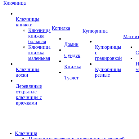
Ключница
Ключницы
книжки
Копилка
Ключница
Купюрница
книжка
Магни
большая
Домик
Ключница
Купюрницы
книжка
с
С
Сундук
маленькая
гравировкой
Н
Книжка
Ключницы
Купюрницы
м
доски
резные
Туалет
Деревянные
открытые
ключницы с
крючками
Ключница
Настенные деревянные ключницы с дверцей