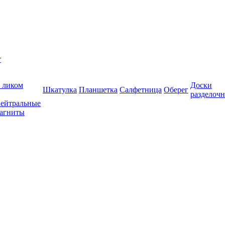
т
 ликом
Доски
Шкатулка
Планшетка
Салфетница
Оберег
разделоч
ейтральные
агниты