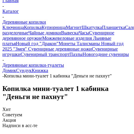
Главная
-
Каталог
-
Деревянные копилки
Ключница
Копилка
Купюрница
Магнит
Шкатулка
Планшетка
Сал
разделочные
Чайные домики
Вывеска
Часы
Сувенирное
деревянное оружие
Можжевеловые изделия
Льняные
платья
Новый год "Дракон"
Монеты
Талисманы
Новый год
2025 "Змея"
Сувенирные деревянные ножи
Сувенирные
игрушки
Сувенирный транспорт
Пазлы
Новогодние сувениры
-
Деревянные копилки-туалеты
Домик
Сундук
Книжка
-
Копилка мини-туалет 1 кабинка "Деньги не пахнут"
Копилка мини-туалет 1 кабинка
"Деньги не пахнут"
Хит
Советуем
Акция
Надписи в асс-те