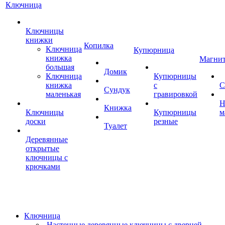
Ключница
Ключницы
книжки
Копилка
Ключница
Купюрница
книжка
Магни
большая
Домик
Ключница
Купюрницы
книжка
с
С
Сундук
маленькая
гравировкой
Н
Книжка
Ключницы
Купюрницы
м
доски
резные
Туалет
Деревянные
открытые
ключницы с
крючками
Ключница
Настенные деревянные ключницы с дверцей