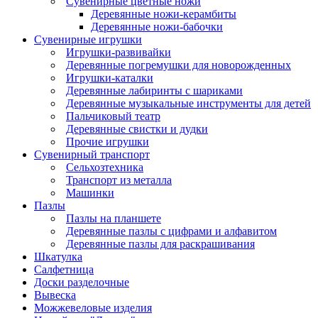
Сувенирные цветные ножи
Деревянные ножи-керамбиты
Деревянные ножи-бабочки
Сувенирные игрушки
Игрушки-развивайки
Деревянные погремушки для новорожденных
Игрушки-каталки
Деревянные лабиринты с шариками
Деревянные музыкальные инструменты для детей
Пальчиковый театр
Деревянные свистки и дудки
Прочие игрушки
Сувенирный транспорт
Сельхозтехника
Транспорт из металла
Машинки
Пазлы
Пазлы на планшете
Деревянные пазлы с цифрами и алфавитом
Деревянные пазлы для раскрашивания
Шкатулка
Салфетница
Доски разделочные
Вывеска
Можжевеловые изделия