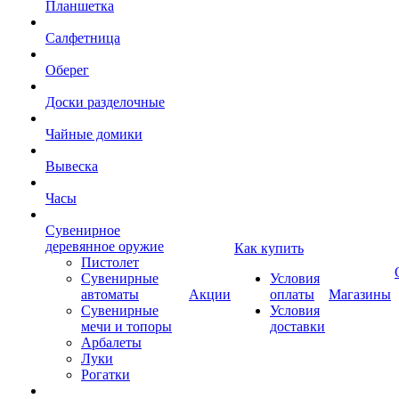
Планшетка
Салфетница
Оберег
Доски разделочные
Чайные домики
Вывеска
Часы
Сувенирное
деревянное оружие
Как купить
Пистолет
Сувенирные
Условия
автоматы
Акции
оплаты
Магазины
Сувенирные
Условия
мечи и топоры
доставки
Арбалеты
Луки
Рогатки