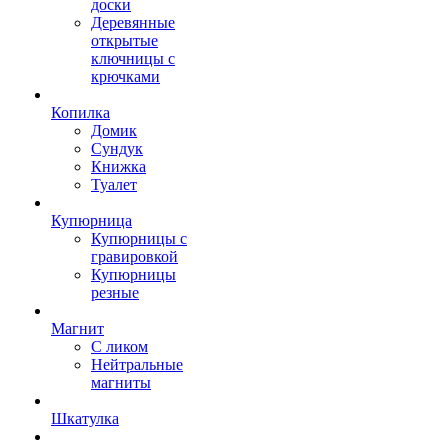
доски
Деревянные
открытые
ключницы с
крючками
Копилка
Домик
Сундук
Книжка
Туалет
Купюрница
Купюрницы с
гравировкой
Купюрницы
резные
Магнит
С ликом
Нейтральные
магниты
Шкатулка