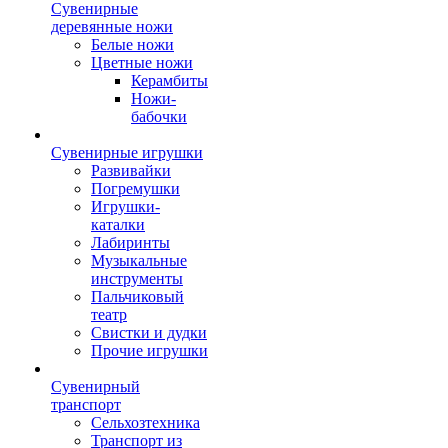
Сувенирные
деревянные ножи
Белые ножи
Цветные ножи
Керамбиты
Ножи-
бабочки
Сувенирные игрушки
Развивайки
Погремушки
Игрушки-
каталки
Лабиринты
Музыкальные
инструменты
Пальчиковый
театр
Свистки и дудки
Прочие игрушки
Сувенирный
транспорт
Сельхозтехника
Транспорт из