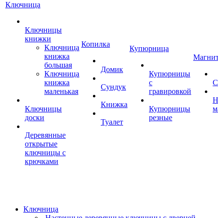
Ключница
Ключницы
книжки
Копилка
Ключница
Купюрница
книжка
Магни
большая
Домик
Ключница
Купюрницы
книжка
с
С
Сундук
маленькая
гравировкой
Н
Книжка
Ключницы
Купюрницы
м
доски
резные
Туалет
Деревянные
открытые
ключницы с
крючками
Ключница
Настенные деревянные ключницы с дверцей