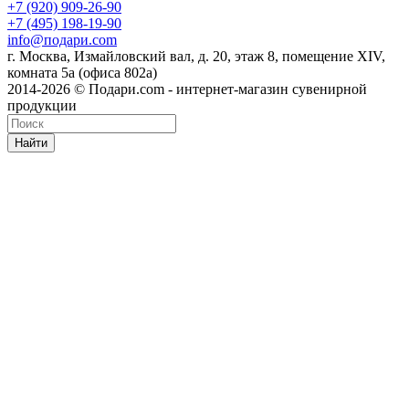
+7 (920) 909-26-90
+7 (495) 198-19-90
info@подари.com
г. Москва, Измайловский вал, д. 20, этаж 8, помещение XIV,
комната 5а (офиса 802а)
2014-2026 © Подари.com - интернет-магазин сувенирной
продукции
Найти