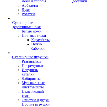
мечи и топоры
доставки
Арбалеты
Луки
Рогатки
Сувенирные
деревянные ножи
Белые ножи
Цветные ножи
Керамбиты
Ножи-
бабочки
Сувенирные игрушки
Развивайки
Погремушки
Игрушки-
каталки
Лабиринты
Музыкальные
инструменты
Пальчиковый
театр
Свистки и дудки
Прочие игрушки