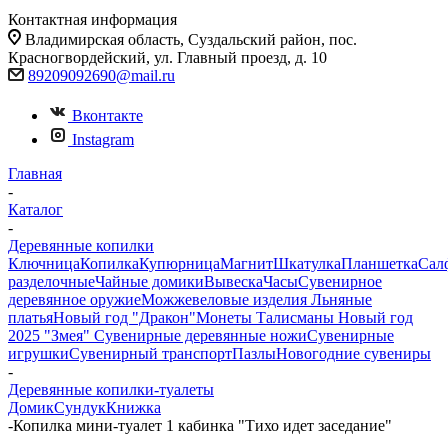
Контактная информация
Владимирская область, Суздальский район, пос.
Красногвордейский, ул. Главный проезд, д. 10
89209092690@mail.ru
Вконтакте
Instagram
Главная
-
Каталог
-
Деревянные копилки
Ключница
Копилка
Купюрница
Магнит
Шкатулка
Планшетка
Сал
разделочные
Чайные домики
Вывеска
Часы
Сувенирное
деревянное оружие
Можжевеловые изделия
Льняные
платья
Новый год "Дракон"
Монеты
Талисманы
Новый год
2025 "Змея"
Сувенирные деревянные ножи
Сувенирные
игрушки
Сувенирный транспорт
Пазлы
Новогодние сувениры
-
Деревянные копилки-туалеты
Домик
Сундук
Книжка
-
Копилка мини-туалет 1 кабинка "Тихо идет заседание"