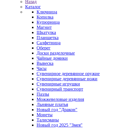
Назад
Каталог
Ключница
Копилка
Купюрница
Магнит
Шкатулка
Планшетка
Салфетница
Оберег
Доски разделочные
Чайные домики
Вывеска
Часы
Сувенирное деревянное оружие
Сувенирные деревянные ножи
Сувенирные игрушки
Сувенирный транспорт
Пазлы
Можжевеловые изделия
Льняные платья
Новый год "Дракон"
Монеты
Талисманы
Новый год 2025 "Змея"