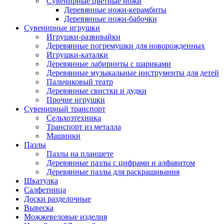
Сувенирные цветные ножи
Деревянные ножи-керамбиты
Деревянные ножи-бабочки
Сувенирные игрушки
Игрушки-развивайки
Деревянные погремушки для новорожденных
Игрушки-каталки
Деревянные лабиринты с шариками
Деревянные музыкальные инструменты для детей
Пальчиковый театр
Деревянные свистки и дудки
Прочие игрушки
Сувенирный транспорт
Сельхозтехника
Транспорт из металла
Машинки
Пазлы
Пазлы на планшете
Деревянные пазлы с цифрами и алфавитом
Деревянные пазлы для раскрашивания
Шкатулка
Салфетница
Доски разделочные
Вывеска
Можжевеловые изделия