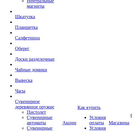
Нейтральные
магниты
Шкатулка
Планшетка
Салфетница
Оберег
Доски разделочные
Чайные домики
Вывеска
Часы
Сувенирное
деревянное оружие
Как купить
Пистолет
Сувенирные
Условия
автоматы
Акции
оплаты
Магазины
Сувенирные
Условия