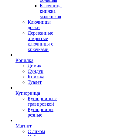
большая
Ключница
книжка
маленькая
Ключницы
доски
Деревянные
открытые
ключницы с
крючками
Копилка
Домик
Сундук
Книжка
Туалет
Купюрница
Купюрницы с
гравировкой
Купюрницы
резные
Магнит
С ликом