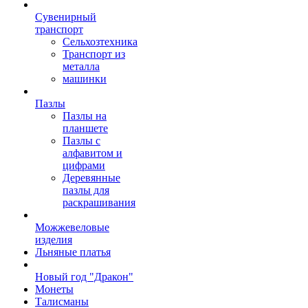
Сувенирный
транспорт
Сельхозтехника
Транспорт из
металла
машинки
Пазлы
Пазлы на
планшете
Пазлы с
алфавитом и
цифрами
Деревянные
пазлы для
раскрашивания
Можжевеловые
изделия
Льняные платья
Новый год "Дракон"
Монеты
Талисманы