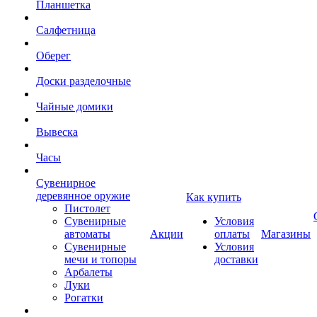
Планшетка
Салфетница
Оберег
Доски разделочные
Чайные домики
Вывеска
Часы
Сувенирное
деревянное оружие
Как купить
Пистолет
Сувенирные
Условия
автоматы
Акции
оплаты
Магазины
Сувенирные
Условия
мечи и топоры
доставки
Арбалеты
Луки
Рогатки