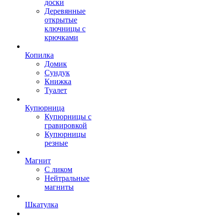
доски
Деревянные
открытые
ключницы с
крючками
Копилка
Домик
Сундук
Книжка
Туалет
Купюрница
Купюрницы с
гравировкой
Купюрницы
резные
Магнит
С ликом
Нейтральные
магниты
Шкатулка