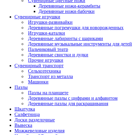
Сувенирные цветные ножи
Деревянные ножи-керамбиты
Деревянные ножи-бабочки
Сувенирные игрушки
Игрушки-развивайки
Деревянные погремушки для новорожденных
Игрушки-каталки
Деревянные лабиринты с шариками
Деревянные музыкальные инструменты для детей
Пальчиковый театр
Деревянные свистки и дудки
Прочие игрушки
Сувенирный транспорт
Сельхозтехника
Транспорт из металла
Машинки
Пазлы
Пазлы на планшете
Деревянные пазлы с цифрами и алфавитом
Деревянные пазлы для раскрашивания
Шкатулка
Салфетница
Доски разделочные
Вывеска
Можжевеловые изделия