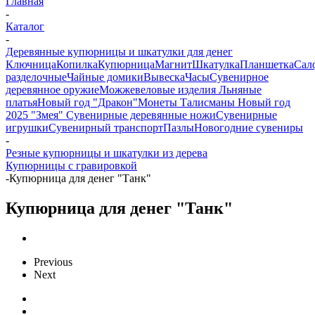
Главная
-
Каталог
-
Деревянные купюрницы и шкатулки для денег
Ключница
Копилка
Купюрница
Магнит
Шкатулка
Планшетка
Сал
разделочные
Чайные домики
Вывеска
Часы
Сувенирное
деревянное оружие
Можжевеловые изделия
Льняные
платья
Новый год "Дракон"
Монеты
Талисманы
Новый год
2025 "Змея"
Сувенирные деревянные ножи
Сувенирные
игрушки
Сувенирный транспорт
Пазлы
Новогодние сувениры
-
Резные купюрницы и шкатулки из дерева
Купюрницы с гравировкой
-
Купюрница для денег "Танк"
Купюрница для денег "Танк"
Previous
Next