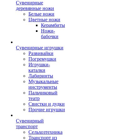
Сувенирные
деревянные ножи
Белые ножи
Цветные ножи
Керамбиты
Ножи-
бабочки
Сувенирные игрушки
Развивайки
Погремушки
Игрушки-
каталки
Лабиринты
Музыкальные
инструменты
Пальчиковый
театр
Свистки и дудки
Прочие игрушки
Сувенирный
транспорт
Сельхозтехника
Транспорт из