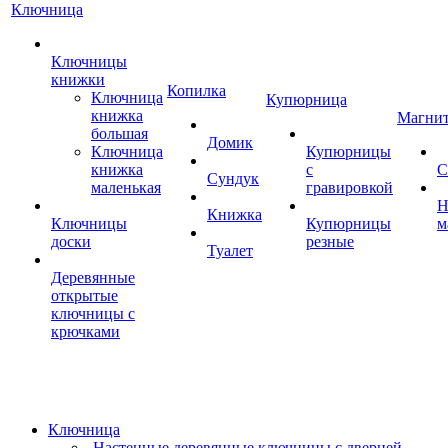
Ключница
Ключницы
книжки
Копилка
Ключница
Купюрница
книжка
Магни
большая
Домик
Ключница
Купюрницы
книжка
с
С
Сундук
маленькая
гравировкой
Н
Книжка
Ключницы
Купюрницы
м
доски
резные
Туалет
Деревянные
открытые
ключницы с
крючками
Ключница
Настенные деревянные ключницы с дверцей