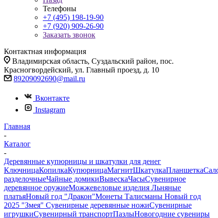
Телефоны
+7 (495) 198-19-90
+7 (920) 909-26-90
Заказать звонок
Контактная информация
Владимирская область, Суздальский район, пос.
Красногвордейский, ул. Главный проезд, д. 10
89209092690@mail.ru
Вконтакте
Instagram
Главная
-
Каталог
-
Деревянные купюрницы и шкатулки для денег
Ключница
Копилка
Купюрница
Магнит
Шкатулка
Планшетка
Сал
разделочные
Чайные домики
Вывеска
Часы
Сувенирное
деревянное оружие
Можжевеловые изделия
Льняные
платья
Новый год "Дракон"
Монеты
Талисманы
Новый год
2025 "Змея"
Сувенирные деревянные ножи
Сувенирные
игрушки
Сувенирный транспорт
Пазлы
Новогодние сувениры