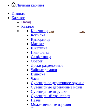
Личный кабинет
Главная
Каталог
Назад
Каталог
Ключница
Копилка
Купюрница
Магнит
Шкатулка
Планшетка
Салфетница
Оберег
Доски разделочные
Чайные домики
Вывеска
Часы
Сувенирное деревянное оружие
Сувенирные деревянные ножи
Сувенирные игрушки
Сувенирный транспорт
Пазлы
Можжевеловые изделия