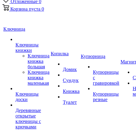
Отложенные
0
Корзина
пуста
0
Ключница
Ключницы
книжки
Копилка
Ключница
Купюрница
книжка
Магни
большая
Домик
Ключница
Купюрницы
книжка
с
С
Сундук
маленькая
гравировкой
Н
Книжка
Ключницы
Купюрницы
м
доски
резные
Туалет
Деревянные
открытые
ключницы с
крючками