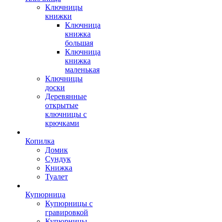
Ключницы
книжки
Ключница
книжка
большая
Ключница
книжка
маленькая
Ключницы
доски
Деревянные
открытые
ключницы с
крючками
Копилка
Домик
Сундук
Книжка
Туалет
Купюрница
Купюрницы с
гравировкой
Купюрницы