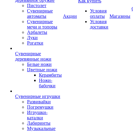
деревянное оружие
Как купить
Пистолет
Сувенирные
Условия
автоматы
Акции
оплаты
Магазины
Сувенирные
Условия
мечи и топоры
доставки
Арбалеты
Луки
Рогатки
Сувенирные
деревянные ножи
Белые ножи
Цветные ножи
Керамбиты
Ножи-
бабочки
Сувенирные игрушки
Развивайки
Погремушки
Игрушки-
каталки
Лабиринты
Музыкальные