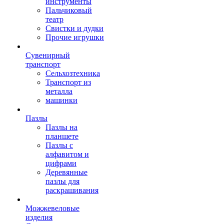
инструменты
Пальчиковый
театр
Свистки и дудки
Прочие игрушки
Сувенирный
транспорт
Сельхозтехника
Транспорт из
металла
машинки
Пазлы
Пазлы на
планшете
Пазлы с
алфавитом и
цифрами
Деревянные
пазлы для
раскрашивания
Можжевеловые
изделия