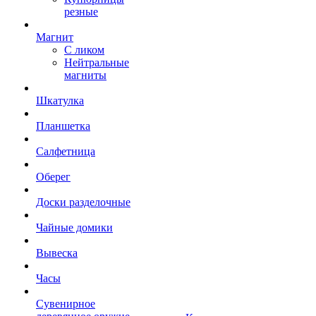
резные
Магнит
С ликом
Нейтральные
магниты
Шкатулка
Планшетка
Салфетница
Оберег
Доски разделочные
Чайные домики
Вывеска
Часы
Сувенирное