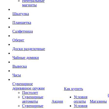
Нейтральные
магниты
Шкатулка
Планшетка
Салфетница
Оберег
Доски разделочные
Чайные домики
Вывеска
Часы
Сувенирное
деревянное оружие
Как купить
Пистолет
Сувенирные
Условия
автоматы
Акции
оплаты
Магазины
Сувенирные
Условия