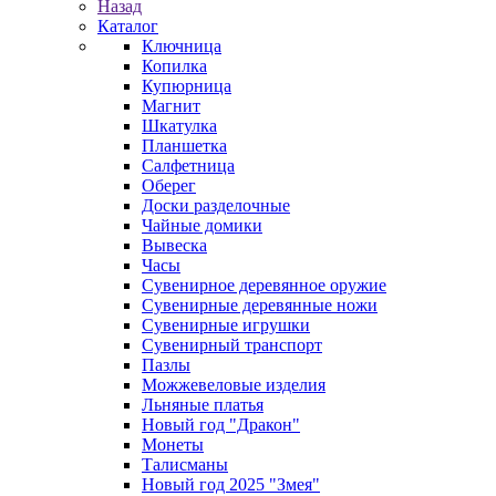
Назад
Каталог
Ключница
Копилка
Купюрница
Магнит
Шкатулка
Планшетка
Салфетница
Оберег
Доски разделочные
Чайные домики
Вывеска
Часы
Сувенирное деревянное оружие
Сувенирные деревянные ножи
Сувенирные игрушки
Сувенирный транспорт
Пазлы
Можжевеловые изделия
Льняные платья
Новый год "Дракон"
Монеты
Талисманы
Новый год 2025 "Змея"