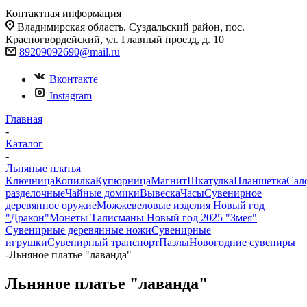
Контактная информация
Владимирская область, Суздальский район, пос.
Красногвордейский, ул. Главный проезд, д. 10
89209092690@mail.ru
Вконтакте
Instagram
Главная
-
Каталог
-
Льняные платья
Ключница
Копилка
Купюрница
Магнит
Шкатулка
Планшетка
Сал
разделочные
Чайные домики
Вывеска
Часы
Сувенирное
деревянное оружие
Можжевеловые изделия
Новый год
"Дракон"
Монеты
Талисманы
Новый год 2025 "Змея"
Сувенирные деревянные ножи
Сувенирные
игрушки
Сувенирный транспорт
Пазлы
Новогодние сувениры
-
Льняное платье "лаванда"
Льняное платье "лаванда"