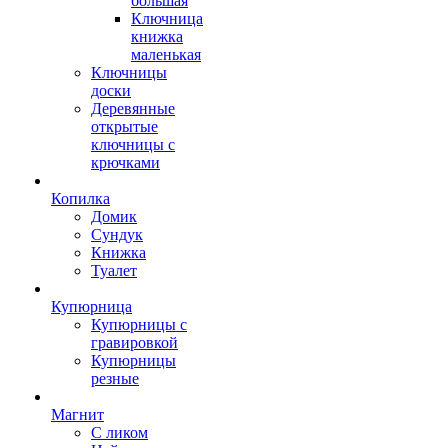
большая
Ключница
книжка
маленькая
Ключницы
доски
Деревянные
открытые
ключницы с
крючками
Копилка
Домик
Сундук
Книжка
Туалет
Купюрница
Купюрницы с
гравировкой
Купюрницы
резные
Магнит
С ликом