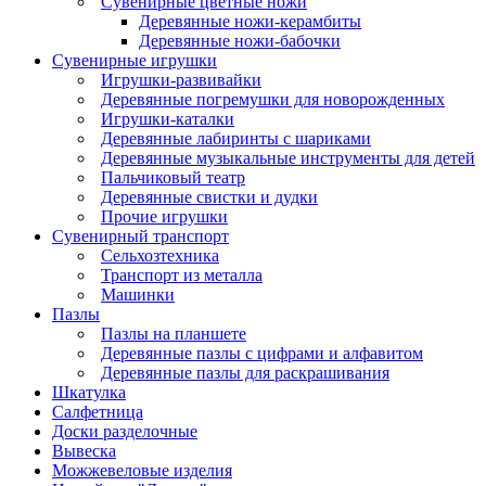
Сувенирные цветные ножи
Деревянные ножи-керамбиты
Деревянные ножи-бабочки
Сувенирные игрушки
Игрушки-развивайки
Деревянные погремушки для новорожденных
Игрушки-каталки
Деревянные лабиринты с шариками
Деревянные музыкальные инструменты для детей
Пальчиковый театр
Деревянные свистки и дудки
Прочие игрушки
Сувенирный транспорт
Сельхозтехника
Транспорт из металла
Машинки
Пазлы
Пазлы на планшете
Деревянные пазлы с цифрами и алфавитом
Деревянные пазлы для раскрашивания
Шкатулка
Салфетница
Доски разделочные
Вывеска
Можжевеловые изделия