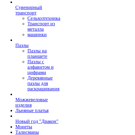
Сувенирный
транспорт
Сельхозтехника
Транспорт из
металла
машинки
Пазлы
Пазлы на
планшете
Пазлы с
алфавитом и
цифрами
Деревянные
пазлы для
раскрашивания
Можжевеловые
изделия
Льняные платья
Новый год "Дракон"
Монеты
Талисманы