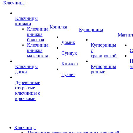
Ключница
Ключницы
книжки
Копилка
Ключница
Купюрница
книжка
Магни
большая
Домик
Ключница
Купюрницы
книжка
с
С
Сундук
маленькая
гравировкой
Н
Книжка
Ключницы
Купюрницы
м
доски
резные
Туалет
Деревянные
открытые
ключницы с
крючками
Ключница
Настенные деревянные ключницы с дверцей