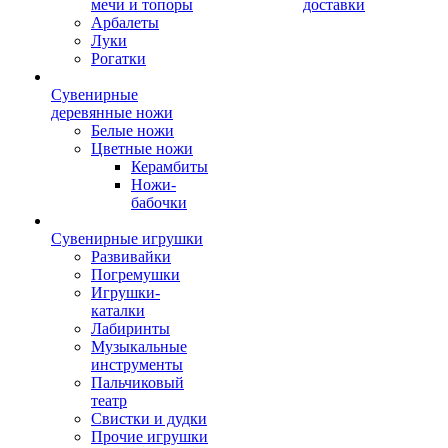
мечи и топоры
доставки
Арбалеты
Луки
Рогатки
Сувенирные
деревянные ножи
Белые ножи
Цветные ножи
Керамбиты
Ножи-
бабочки
Сувенирные игрушки
Развивайки
Погремушки
Игрушки-
каталки
Лабиринты
Музыкальные
инструменты
Пальчиковый
театр
Свистки и дудки
Прочие игрушки