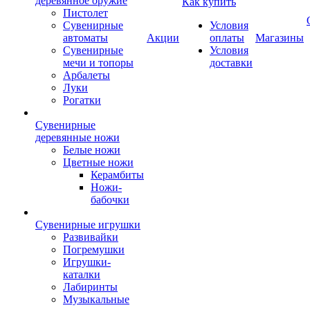
деревянное оружие
Как купить
Пистолет
Сувенирные
Условия
автоматы
Акции
оплаты
Магазины
Сувенирные
Условия
мечи и топоры
доставки
Арбалеты
Луки
Рогатки
Сувенирные
деревянные ножи
Белые ножи
Цветные ножи
Керамбиты
Ножи-
бабочки
Сувенирные игрушки
Развивайки
Погремушки
Игрушки-
каталки
Лабиринты
Музыкальные