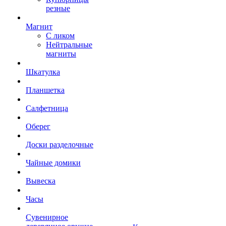
резные
Магнит
С ликом
Нейтральные
магниты
Шкатулка
Планшетка
Салфетница
Оберег
Доски разделочные
Чайные домики
Вывеска
Часы
Сувенирное