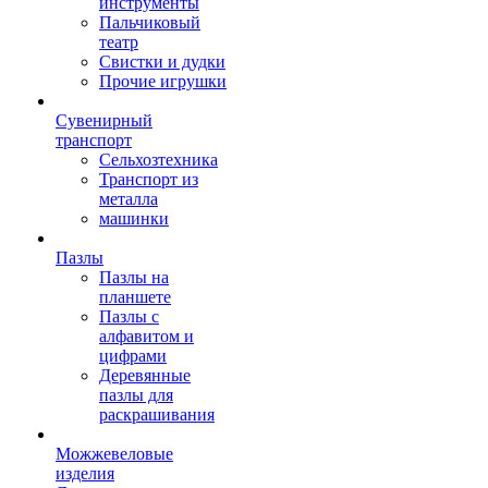
инструменты
Пальчиковый
театр
Свистки и дудки
Прочие игрушки
Сувенирный
транспорт
Сельхозтехника
Транспорт из
металла
машинки
Пазлы
Пазлы на
планшете
Пазлы с
алфавитом и
цифрами
Деревянные
пазлы для
раскрашивания
Можжевеловые
изделия