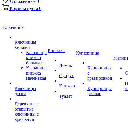
Отложенные
0
Корзина
пуста
0
Ключница
Ключницы
книжки
Копилка
Ключница
Купюрница
книжка
Магни
большая
Домик
Ключница
Купюрницы
книжка
с
С
Сундук
маленькая
гравировкой
Н
Книжка
Ключницы
Купюрницы
м
доски
резные
Туалет
Деревянные
открытые
ключницы с
крючками