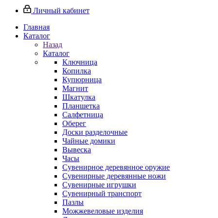
Личный кабинет
Главная
Каталог
Назад
Каталог
Ключница
Копилка
Купюрница
Магнит
Шкатулка
Планшетка
Салфетница
Оберег
Доски разделочные
Чайные домики
Вывеска
Часы
Сувенирное деревянное оружие
Сувенирные деревянные ножи
Сувенирные игрушки
Сувенирный транспорт
Пазлы
Можжевеловые изделия