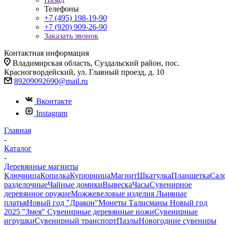
Телефоны
+7 (495) 198-19-90
+7 (920) 909-26-90
Заказать звонок
Контактная информация
Владимирская область, Суздальский район, пос.
Красногвордейский, ул. Главный проезд, д. 10
89209092690@mail.ru
Вконтакте
Instagram
Главная
-
Каталог
-
Деревянные магниты
Ключница
Копилка
Купюрница
Магнит
Шкатулка
Планшетка
Сал
разделочные
Чайные домики
Вывеска
Часы
Сувенирное
деревянное оружие
Можжевеловые изделия
Льняные
платья
Новый год "Дракон"
Монеты
Талисманы
Новый год
2025 "Змея"
Сувенирные деревянные ножи
Сувенирные
игрушки
Сувенирный транспорт
Пазлы
Новогодние сувениры