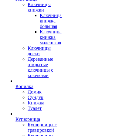
Ключницы
книжки
Ключница
книжка
большая
Ключница
книжка
маленькая
Ключницы
доски
Деревянные
открытые
ключницы с
крючками
Копилка
Домик
Сундук
Книжка
Туалет
Купюрница
Купюрницы с
гравировкой
Купюрницы