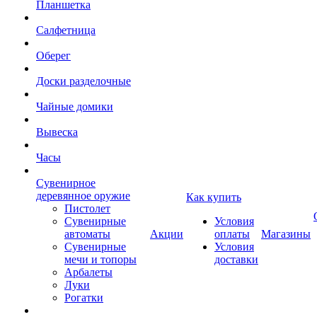
Планшетка
Салфетница
Оберег
Доски разделочные
Чайные домики
Вывеска
Часы
Сувенирное
деревянное оружие
Как купить
Пистолет
Сувенирные
Условия
автоматы
Акции
оплаты
Магазины
Сувенирные
Условия
мечи и топоры
доставки
Арбалеты
Луки
Рогатки