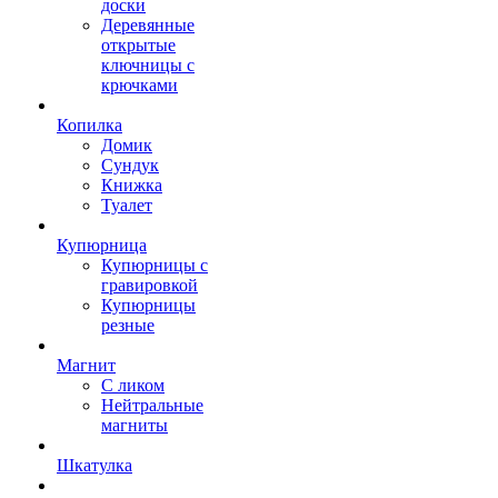
доски
Деревянные
открытые
ключницы с
крючками
Копилка
Домик
Сундук
Книжка
Туалет
Купюрница
Купюрницы с
гравировкой
Купюрницы
резные
Магнит
С ликом
Нейтральные
магниты
Шкатулка