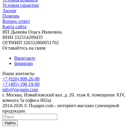
Условия гарантии
Акции
Помощь
Вопрос-ответ
Карта сайта
ИП Дымова Ольга Ивановна
ИНН 332514209435
ОГРНИП 320332800051702
Оставайтесь на связи
Вконтакте
Instagram
Наши контакты
+7 (920) 909-26-90
+7 (495) 198-19-90
info@подари.com
г. Москва, Измайловский вал, д. 20, этаж 8, помещение XIV,
комната 5а (офиса 802а)
2014-2026 © Подари.com - интернет-магазин сувенирной
продукции
Найти