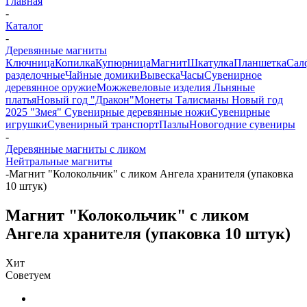
Главная
-
Каталог
-
Деревянные магниты
Ключница
Копилка
Купюрница
Магнит
Шкатулка
Планшетка
Сал
разделочные
Чайные домики
Вывеска
Часы
Сувенирное
деревянное оружие
Можжевеловые изделия
Льняные
платья
Новый год "Дракон"
Монеты
Талисманы
Новый год
2025 "Змея"
Сувенирные деревянные ножи
Сувенирные
игрушки
Сувенирный транспорт
Пазлы
Новогодние сувениры
-
Деревянные магниты с ликом
Нейтральные магниты
-
Магнит "Колокольчик" с ликом Ангела хранителя (упаковка
10 штук)
Магнит "Колокольчик" с ликом
Ангела хранителя (упаковка 10 штук)
Хит
Советуем