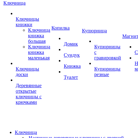
Ключница
Ключницы
книжки
Копилка
Ключница
Купюрница
книжка
Магни
большая
Домик
Ключница
Купюрницы
книжка
с
С
Сундук
маленькая
гравировкой
Н
Книжка
Ключницы
Купюрницы
м
доски
резные
Туалет
Деревянные
открытые
ключницы с
крючками
Ключница
Настенные деревянные ключницы с дверцей