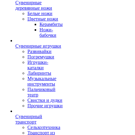
Сувенирные
деревянные ножи
Белые ножи
Цветные ножи
Керамбиты
Ножи-
бабочки
Сувенирные игрушки
Развивайки
Погремушки
Игрушки-
каталки
Лабиринты
Музыкальные
инструменты
Пальчиковый
театр
Свистки и дудки
Прочие игрушки
Сувенирный
транспорт
Сельхозтехника
Транспорт из