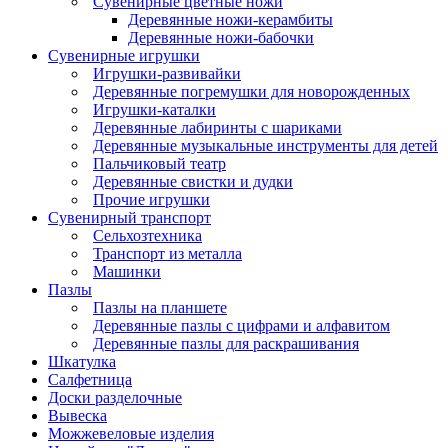
Сувенирные цветные ножи
Деревянные ножи-керамбиты
Деревянные ножи-бабочки
Сувенирные игрушки
Игрушки-развивайки
Деревянные погремушки для новорожденных
Игрушки-каталки
Деревянные лабиринты с шариками
Деревянные музыкальные инструменты для детей
Пальчиковый театр
Деревянные свистки и дудки
Прочие игрушки
Сувенирный транспорт
Сельхозтехника
Транспорт из металла
Машинки
Пазлы
Пазлы на планшете
Деревянные пазлы с цифрами и алфавитом
Деревянные пазлы для раскрашивания
Шкатулка
Салфетница
Доски разделочные
Вывеска
Можжевеловые изделия