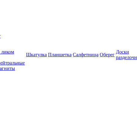
т
 ликом
Доски
Шкатулка
Планшетка
Салфетница
Оберег
разделоч
ейтральные
агниты