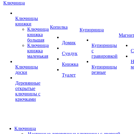
Ключница
Ключницы
книжки
Копилка
Ключница
Купюрница
книжка
Магни
большая
Домик
Ключница
Купюрницы
книжка
с
С
Сундук
маленькая
гравировкой
Н
Книжка
Ключницы
Купюрницы
м
доски
резные
Туалет
Деревянные
открытые
ключницы с
крючками
Ключница
Настенные деревянные ключницы с дверцей