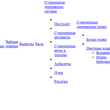
Сувенирное
деревянное
оружие
Сувенирные
Пистолет
деревянные ножи
Сувенирные
автоматы
Белые ножи
Чайные
Вывеска
Часы
ные
домики
Сувенирные
Цветные нож
мечи и
Керамб
топоры
Ножи-
бабочки
Арбалеты
Луки
Рогатки