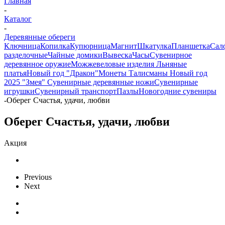
Главная
-
Каталог
-
Деревянные обереги
Ключница
Копилка
Купюрница
Магнит
Шкатулка
Планшетка
Сал
разделочные
Чайные домики
Вывеска
Часы
Сувенирное
деревянное оружие
Можжевеловые изделия
Льняные
платья
Новый год "Дракон"
Монеты
Талисманы
Новый год
2025 "Змея"
Сувенирные деревянные ножи
Сувенирные
игрушки
Сувенирный транспорт
Пазлы
Новогодние сувениры
-
Оберег Счастья, удачи, любви
Оберег Счастья, удачи, любви
Акция
Previous
Next