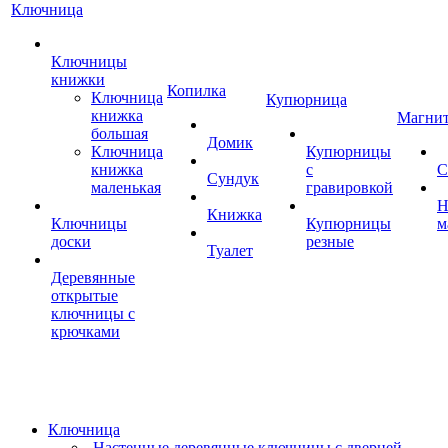
Ключница
Ключницы
книжки
Копилка
Ключница
Купюрница
книжка
Магни
большая
Домик
Ключница
Купюрницы
книжка
с
С
Сундук
маленькая
гравировкой
Н
Книжка
Ключницы
Купюрницы
м
доски
резные
Туалет
Деревянные
открытые
ключницы с
крючками
Ключница
Настенные деревянные ключницы с дверцей