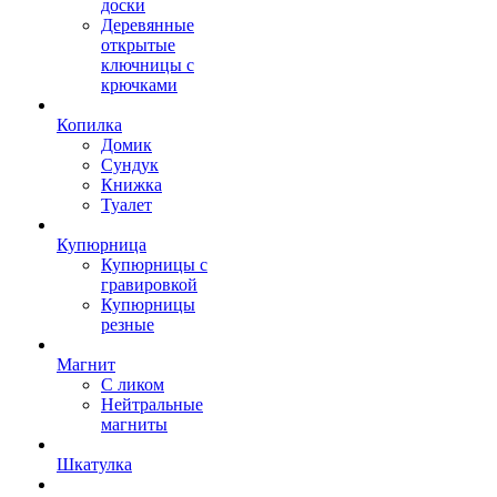
доски
Деревянные
открытые
ключницы с
крючками
Копилка
Домик
Сундук
Книжка
Туалет
Купюрница
Купюрницы с
гравировкой
Купюрницы
резные
Магнит
С ликом
Нейтральные
магниты
Шкатулка