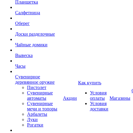
Планшетка
Салфетница
Оберег
Доски разделочные
Чайные домики
Вывеска
Часы
Сувенирное
деревянное оружие
Как купить
Пистолет
Сувенирные
Условия
автоматы
Акции
оплаты
Магазины
Сувенирные
Условия
мечи и топоры
доставки
Арбалеты
Луки
Рогатки