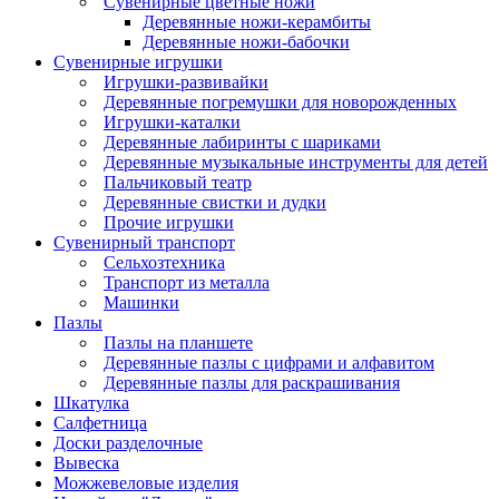
Сувенирные цветные ножи
Деревянные ножи-керамбиты
Деревянные ножи-бабочки
Сувенирные игрушки
Игрушки-развивайки
Деревянные погремушки для новорожденных
Игрушки-каталки
Деревянные лабиринты с шариками
Деревянные музыкальные инструменты для детей
Пальчиковый театр
Деревянные свистки и дудки
Прочие игрушки
Сувенирный транспорт
Сельхозтехника
Транспорт из металла
Машинки
Пазлы
Пазлы на планшете
Деревянные пазлы с цифрами и алфавитом
Деревянные пазлы для раскрашивания
Шкатулка
Салфетница
Доски разделочные
Вывеска
Можжевеловые изделия