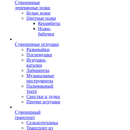
Сувенирные
деревянные ножи
Белые ножи
Цветные ножи
Керамбиты
Ножи-
бабочки
Сувенирные игрушки
Развивайки
Погремушки
Игрушки-
каталки
Лабиринты
Музыкальные
инструменты
Пальчиковый
театр
Свистки и дудки
Прочие игрушки
Сувенирный
транспорт
Сельхозтехника
Транспорт из