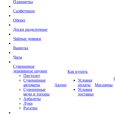
Планшетка
Салфетница
Оберег
Доски разделочные
Чайные домики
Вывеска
Часы
Сувенирное
деревянное оружие
Как купить
Пистолет
Сувенирные
Условия
автоматы
Акции
оплаты
Магазины
Сувенирные
Условия
мечи и топоры
доставки
Арбалеты
Луки
Рогатки