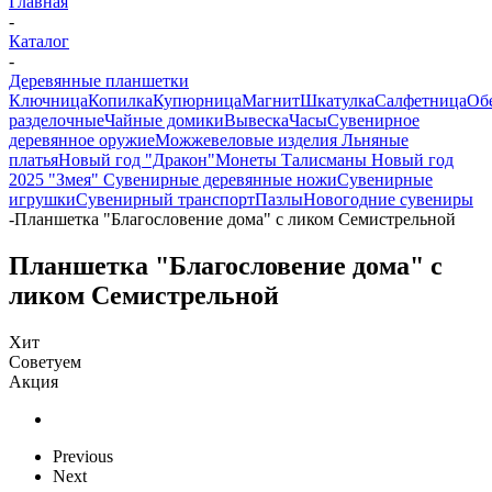
Главная
-
Каталог
-
Деревянные планшетки
Ключница
Копилка
Купюрница
Магнит
Шкатулка
Салфетница
Об
разделочные
Чайные домики
Вывеска
Часы
Сувенирное
деревянное оружие
Можжевеловые изделия
Льняные
платья
Новый год "Дракон"
Монеты
Талисманы
Новый год
2025 "Змея"
Сувенирные деревянные ножи
Сувенирные
игрушки
Сувенирный транспорт
Пазлы
Новогодние сувениры
-
Планшетка "Благословение дома" с ликом Семистрельной
Планшетка "Благословение дома" с
ликом Семистрельной
Хит
Советуем
Акция
Previous
Next