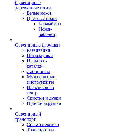
Сувенирные
деревянные ножи
Белые ножи
Цветные ножи
Керамбиты
Ножи-
бабочки
Сувенирные игрушки
Развивайки
Погремушки
Игрушки-
каталки
Лабиринты
Музыкальные
инструменты
Пальчиковый
театр
Свистки и дудки
Прочие игрушки
Сувенирный
транспорт
Сельхозтехника
Транспорт из