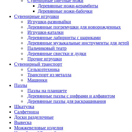
Сувенирные цветные ножи
Деревянные ножи-керамбиты
Деревянные ножи-бабочки
Сувенирные игрушки
Игрушки-развивайки
Деревянные погремушки для новорожденных
Игрушки-каталки
Деревянные лабиринты с шариками
Деревянные музыкальные инструменты для детей
Пальчиковый театр
Деревянные свистки и дудки
Прочие игрушки
Сувенирный транспорт
Сельхозтехника
Транспорт из металла
Машинки
Пазлы
Пазлы на планшете
Деревянные пазлы с цифрами и алфавитом
Деревянные пазлы для раскрашивания
Шкатулка
Салфетница
Доски разделочные
Вывеска
Можжевеловые изделия