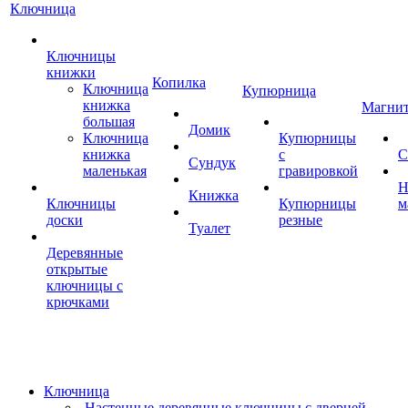
Ключница
Ключницы
книжки
Копилка
Ключница
Купюрница
книжка
Магни
большая
Домик
Ключница
Купюрницы
книжка
с
С
Сундук
маленькая
гравировкой
Н
Книжка
Ключницы
Купюрницы
м
доски
резные
Туалет
Деревянные
открытые
ключницы с
крючками
Ключница
Настенные деревянные ключницы с дверцей