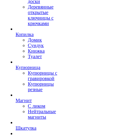
доски
Деревянные
открытые
ключницы с
крючками
Копилка
Домик
Сундук
Книжка
Туалет
Купюрница
Купюрницы с
гравировкой
Купюрницы
резные
Магнит
С ликом
Нейтральные
магниты
Шкатулка