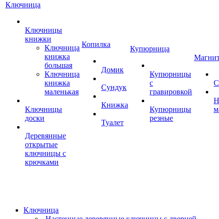
Ключница
Ключницы
книжки
Копилка
Ключница
Купюрница
книжка
Магни
большая
Домик
Ключница
Купюрницы
книжка
с
С
Сундук
маленькая
гравировкой
Н
Книжка
Ключницы
Купюрницы
м
доски
резные
Туалет
Деревянные
открытые
ключницы с
крючками
Ключница
Настенные деревянные ключницы с дверцей