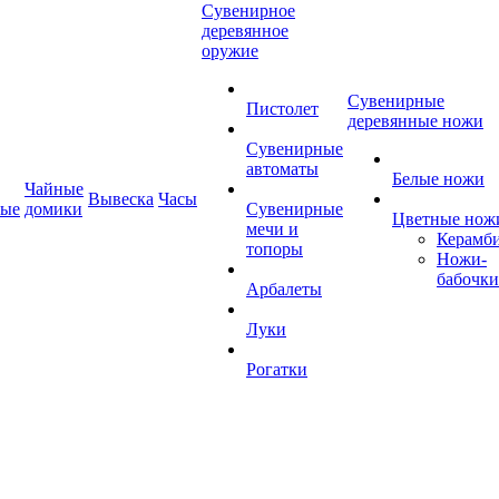
Сувенирное
деревянное
оружие
Сувенирные
Пистолет
деревянные ножи
Сувенирные
автоматы
Белые ножи
Чайные
Вывеска
Часы
ные
домики
Сувенирные
Цветные нож
мечи и
Керамб
топоры
Ножи-
бабочки
Арбалеты
Луки
Рогатки