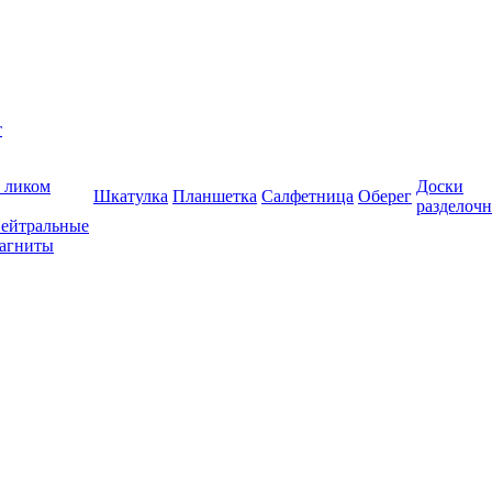
т
 ликом
Доски
Шкатулка
Планшетка
Салфетница
Оберег
разделоч
ейтральные
агниты