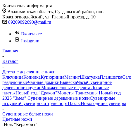
Контактная информация
Владимирская область, Суздальский район, пос.
Красногвордейский, ул. Главный проезд, д. 10
89209092690@mail.ru
Вконтакте
Instagram
Главная
-
Каталог
-
Детские деревянные ножи
Ключница
Копилка
Купюрница
Магнит
Шкатулка
Планшетка
Сал
разделочные
Чайные домики
Вывеска
Часы
Сувенирное
деревянное оружие
Можжевеловые изделия
Льняные
платья
Новый год "Дракон"
Монеты
Талисманы
Новый год
2025 "Змея"
Сувенирные деревянные ножи
Сувенирные
игрушки
Сувенирный транспорт
Пазлы
Новогодние сувениры
-
Сувенирные белые ножи
Цветные ножи
-
Нож "Керамбит"