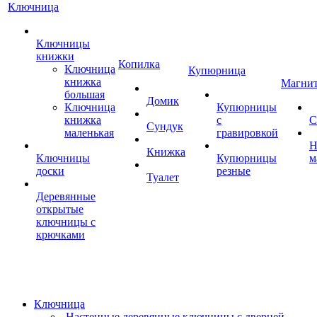
Ключница
Ключницы
книжки
Копилка
Ключница
Купюрница
книжка
Магни
большая
Домик
Ключница
Купюрницы
книжка
с
С
Сундук
маленькая
гравировкой
Н
Книжка
Ключницы
Купюрницы
м
доски
резные
Туалет
Деревянные
открытые
ключницы с
крючками
Ключница
Настенные деревянные ключницы с дверцей