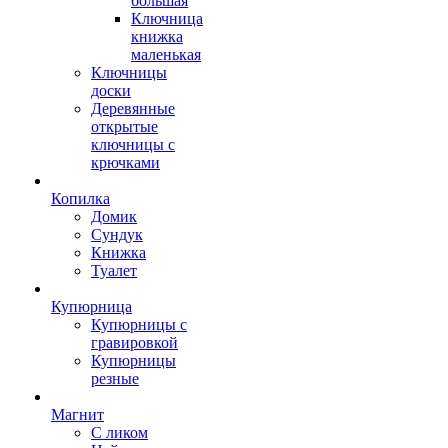
большая
Ключница
книжка
маленькая
Ключницы
доски
Деревянные
открытые
ключницы с
крючками
Копилка
Домик
Сундук
Книжка
Туалет
Купюрница
Купюрницы с
гравировкой
Купюрницы
резные
Магнит
С ликом