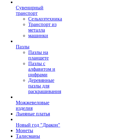
Сувенирный
транспорт
Сельхозтехника
Транспорт из
металла
машинки
Пазлы
Пазлы на
планшете
Пазлы с
алфавитом и
цифрами
Деревянные
пазлы для
раскрашивания
Можжевеловые
изделия
Льняные платья
Новый год "Дракон"
Монеты
Талисманы