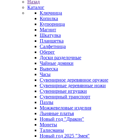
Назад
Каталог
Ключница
Копилка
Купюрница
Магнит
Шкатулка
Планшетка
Салфетница
Оберег
Доски разделочные
Чайные домики
Вывеска
Часы
Сувенирное деревянное оружие
Сувенирные деревянные ножи
Сувенирные игрушки
Сувенирный транспорт
Пазлы
Можжевеловые изделия
Льняные платья
Новый год "Дракон"
Монеты
Талисманы
Новый год 2025 "Змея"