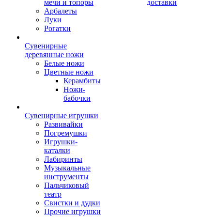
мечи и топоры
доставки
Арбалеты
Луки
Рогатки
Сувенирные
деревянные ножи
Белые ножи
Цветные ножи
Керамбиты
Ножи-
бабочки
Сувенирные игрушки
Развивайки
Погремушки
Игрушки-
каталки
Лабиринты
Музыкальные
инструменты
Пальчиковый
театр
Свистки и дудки
Прочие игрушки