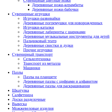
Сувенирные цветные ножи
Деревянные ножи-керамбиты
Деревянные ножи-бабочки
Сувенирные игрушки
Игрушки-развивайки
Деревянные погремушки для новорожденных
Игрушки-каталки
Деревянные лабиринты с шариками
Деревянные музыкальные инструменты для детей
Пальчиковый театр
Деревянные свистки и дудки
Прочие игрушки
Сувенирный транспорт
Сельхозтехника
Транспорт из металла
Машинки
Пазлы
Пазлы на планшете
Деревянные пазлы с цифрами и алфавитом
Деревянные пазлы для раскрашивания
Шкатулка
Салфетница
Доски разделочные
Вывеска
Можжевеловые изделия