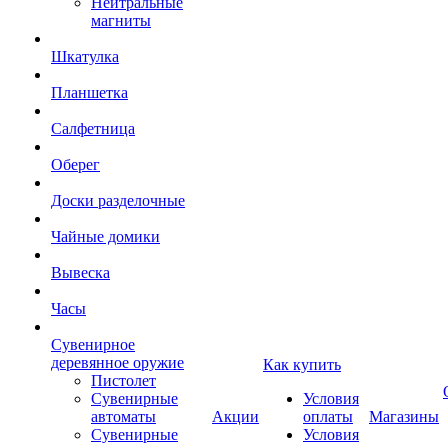
Нейтральные
магниты
Шкатулка
Планшетка
Салфетница
Оберег
Доски разделочные
Чайные домики
Вывеска
Часы
Сувенирное
деревянное оружие
Как купить
Пистолет
Сувенирные
Условия
автоматы
Акции
оплаты
Магазины
Сувенирные
Условия