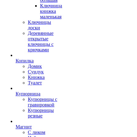
большая
Ключница
книжка
маленькая
Ключницы
доски
Деревянные
открытые
ключницы с
крючками
Копилка
Домик
Сундук
Книжка
Туалет
Купюрница
Купюрницы с
гравировкой
Купюрницы
резные
Магнит
С ликом