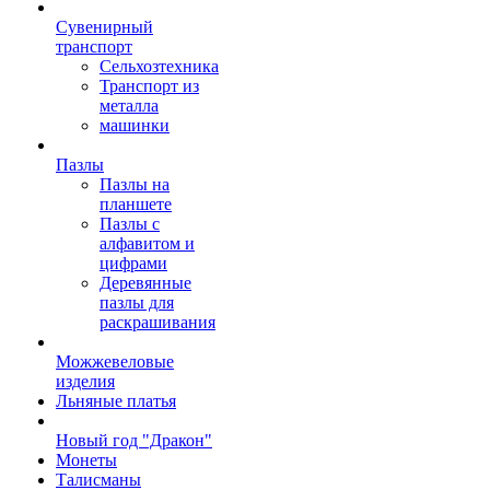
Сувенирный
транспорт
Сельхозтехника
Транспорт из
металла
машинки
Пазлы
Пазлы на
планшете
Пазлы с
алфавитом и
цифрами
Деревянные
пазлы для
раскрашивания
Можжевеловые
изделия
Льняные платья
Новый год "Дракон"
Монеты
Талисманы