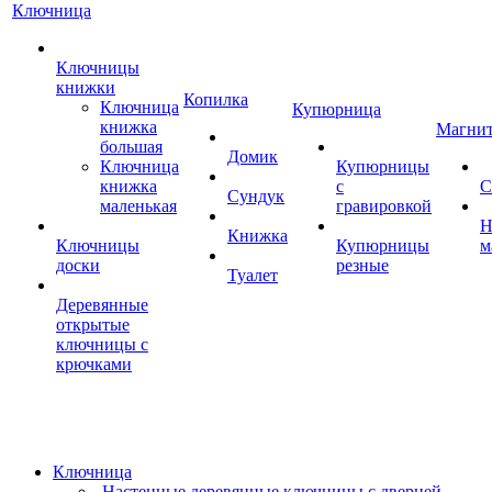
Ключница
Ключницы
книжки
Копилка
Ключница
Купюрница
книжка
Магни
большая
Домик
Ключница
Купюрницы
книжка
с
С
Сундук
маленькая
гравировкой
Н
Книжка
Ключницы
Купюрницы
м
доски
резные
Туалет
Деревянные
открытые
ключницы с
крючками
Ключница
Настенные деревянные ключницы с дверцей