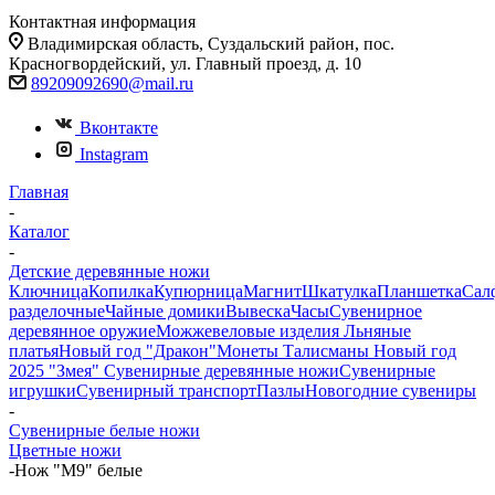
Контактная информация
Владимирская область, Суздальский район, пос.
Красногвордейский, ул. Главный проезд, д. 10
89209092690@mail.ru
Вконтакте
Instagram
Главная
-
Каталог
-
Детские деревянные ножи
Ключница
Копилка
Купюрница
Магнит
Шкатулка
Планшетка
Сал
разделочные
Чайные домики
Вывеска
Часы
Сувенирное
деревянное оружие
Можжевеловые изделия
Льняные
платья
Новый год "Дракон"
Монеты
Талисманы
Новый год
2025 "Змея"
Сувенирные деревянные ножи
Сувенирные
игрушки
Сувенирный транспорт
Пазлы
Новогодние сувениры
-
Сувенирные белые ножи
Цветные ножи
-
Нож "М9" белые