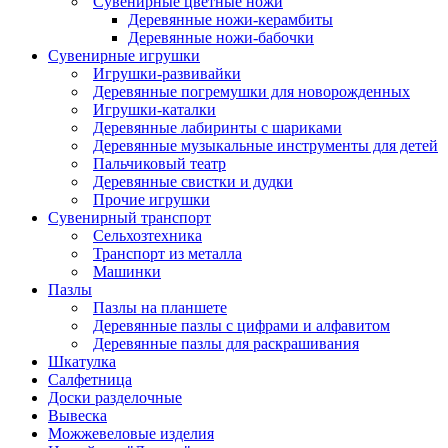
Сувенирные цветные ножи
Деревянные ножи-керамбиты
Деревянные ножи-бабочки
Сувенирные игрушки
Игрушки-развивайки
Деревянные погремушки для новорожденных
Игрушки-каталки
Деревянные лабиринты с шариками
Деревянные музыкальные инструменты для детей
Пальчиковый театр
Деревянные свистки и дудки
Прочие игрушки
Сувенирный транспорт
Сельхозтехника
Транспорт из металла
Машинки
Пазлы
Пазлы на планшете
Деревянные пазлы с цифрами и алфавитом
Деревянные пазлы для раскрашивания
Шкатулка
Салфетница
Доски разделочные
Вывеска
Можжевеловые изделия