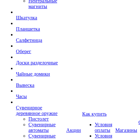
Нейтральные
магниты
Шкатулка
Планшетка
Салфетница
Оберег
Доски разделочные
Чайные домики
Вывеска
Часы
Сувенирное
деревянное оружие
Как купить
Пистолет
Сувенирные
Условия
автоматы
Акции
оплаты
Магазины
Сувенирные
Условия