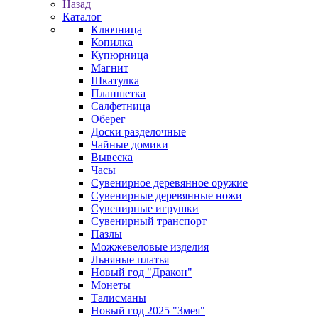
Назад
Каталог
Ключница
Копилка
Купюрница
Магнит
Шкатулка
Планшетка
Салфетница
Оберег
Доски разделочные
Чайные домики
Вывеска
Часы
Сувенирное деревянное оружие
Сувенирные деревянные ножи
Сувенирные игрушки
Сувенирный транспорт
Пазлы
Можжевеловые изделия
Льняные платья
Новый год "Дракон"
Монеты
Талисманы
Новый год 2025 "Змея"