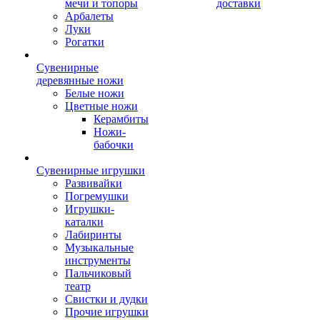
мечи и топоры
доставки
Арбалеты
Луки
Рогатки
Сувенирные
деревянные ножи
Белые ножи
Цветные ножи
Керамбиты
Ножи-
бабочки
Сувенирные игрушки
Развивайки
Погремушки
Игрушки-
каталки
Лабиринты
Музыкальные
инструменты
Пальчиковый
театр
Свистки и дудки
Прочие игрушки