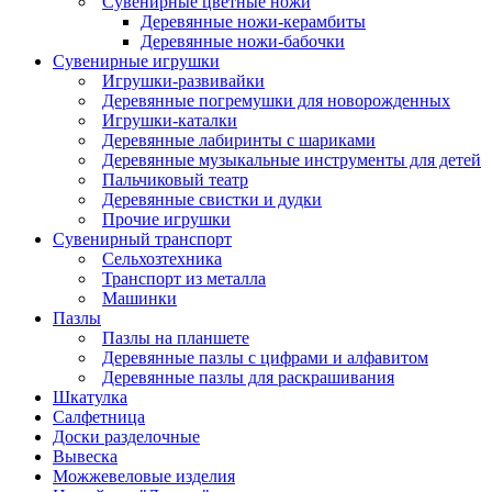
Сувенирные цветные ножи
Деревянные ножи-керамбиты
Деревянные ножи-бабочки
Сувенирные игрушки
Игрушки-развивайки
Деревянные погремушки для новорожденных
Игрушки-каталки
Деревянные лабиринты с шариками
Деревянные музыкальные инструменты для детей
Пальчиковый театр
Деревянные свистки и дудки
Прочие игрушки
Сувенирный транспорт
Сельхозтехника
Транспорт из металла
Машинки
Пазлы
Пазлы на планшете
Деревянные пазлы с цифрами и алфавитом
Деревянные пазлы для раскрашивания
Шкатулка
Салфетница
Доски разделочные
Вывеска
Можжевеловые изделия