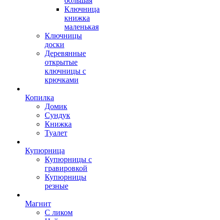
большая
Ключница
книжка
маленькая
Ключницы
доски
Деревянные
открытые
ключницы с
крючками
Копилка
Домик
Сундук
Книжка
Туалет
Купюрница
Купюрницы с
гравировкой
Купюрницы
резные
Магнит
С ликом