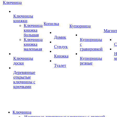
Ключница
Ключницы
книжки
Копилка
Ключница
Купюрница
книжка
Магни
большая
Домик
Ключница
Купюрницы
книжка
с
С
Сундук
маленькая
гравировкой
Н
Книжка
Ключницы
Купюрницы
м
доски
резные
Туалет
Деревянные
открытые
ключницы с
крючками
Ключница
Настенные деревянные ключницы с дверцей