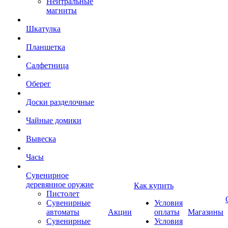
Нейтральные
магниты
Шкатулка
Планшетка
Салфетница
Оберег
Доски разделочные
Чайные домики
Вывеска
Часы
Сувенирное
деревянное оружие
Как купить
Пистолет
Сувенирные
Условия
автоматы
Акции
оплаты
Магазины
Сувенирные
Условия