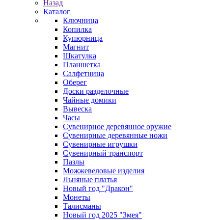
Назад
Каталог
Ключница
Копилка
Купюрница
Магнит
Шкатулка
Планшетка
Салфетница
Оберег
Доски разделочные
Чайные домики
Вывеска
Часы
Сувенирное деревянное оружие
Сувенирные деревянные ножи
Сувенирные игрушки
Сувенирный транспорт
Пазлы
Можжевеловые изделия
Льняные платья
Новый год "Дракон"
Монеты
Талисманы
Новый год 2025 "Змея"