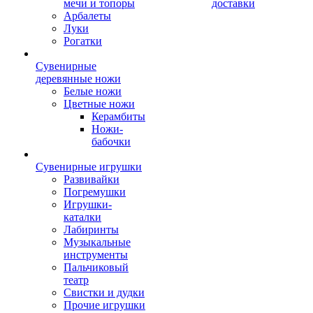
мечи и топоры
доставки
Арбалеты
Луки
Рогатки
Сувенирные
деревянные ножи
Белые ножи
Цветные ножи
Керамбиты
Ножи-
бабочки
Сувенирные игрушки
Развивайки
Погремушки
Игрушки-
каталки
Лабиринты
Музыкальные
инструменты
Пальчиковый
театр
Свистки и дудки
Прочие игрушки