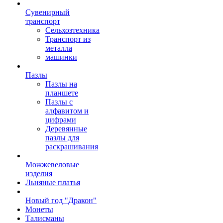
Сувенирный
транспорт
Сельхозтехника
Транспорт из
металла
машинки
Пазлы
Пазлы на
планшете
Пазлы с
алфавитом и
цифрами
Деревянные
пазлы для
раскрашивания
Можжевеловые
изделия
Льняные платья
Новый год "Дракон"
Монеты
Талисманы