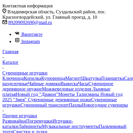
Контактная информация
Владимирская область, Суздальский район, пос.
Красногвордейский, ул. Главный проезд, д. 10
89209092690@mail.ru
Вконтакте
Instagram
Главная
-
Каталог
-
Сувенирные игрушки
Ключница
Копилка
Купюрница
Магнит
Шкатулка
Планшетка
Сал
разделочные
Чайные домики
Вывеска
Часы
Сувенирное
деревянное оружие
Можжевеловые изделия
Льняные
платья
Новый год "Дракон"
Монеты
Талисманы
Новый год
2025 "Змея"
Сувенирные деревянные ножи
Сувенирные
игрушки
Сувенирный транспорт
Пазлы
Новогодние сувениры
-
Прочие игрушки
Развивайки
Погремушки
Игрушки-
каталки
Лабиринты
Музыкальные инструменты
Пальчиковый
театр
Свистки и дудки