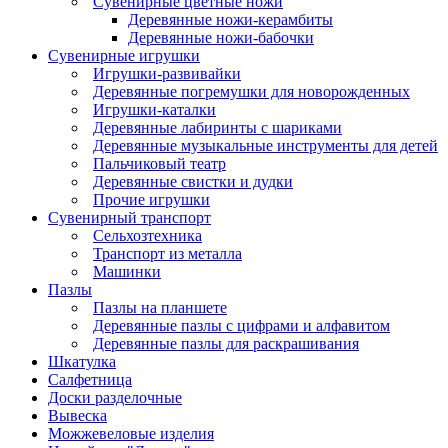
Сувенирные цветные ножи
Деревянные ножи-керамбиты
Деревянные ножи-бабочки
Сувенирные игрушки
Игрушки-развивайки
Деревянные погремушки для новорожденных
Игрушки-каталки
Деревянные лабиринты с шариками
Деревянные музыкальные инструменты для детей
Пальчиковый театр
Деревянные свистки и дудки
Прочие игрушки
Сувенирный транспорт
Сельхозтехника
Транспорт из металла
Машинки
Пазлы
Пазлы на планшете
Деревянные пазлы с цифрами и алфавитом
Деревянные пазлы для раскрашивания
Шкатулка
Салфетница
Доски разделочные
Вывеска
Можжевеловые изделия