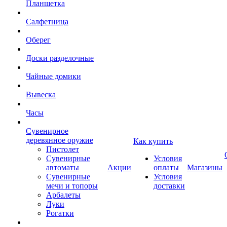
Планшетка
Салфетница
Оберег
Доски разделочные
Чайные домики
Вывеска
Часы
Сувенирное
деревянное оружие
Как купить
Пистолет
Сувенирные
Условия
автоматы
Акции
оплаты
Магазины
Сувенирные
Условия
мечи и топоры
доставки
Арбалеты
Луки
Рогатки