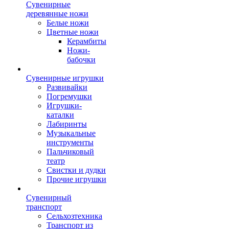
Сувенирные
деревянные ножи
Белые ножи
Цветные ножи
Керамбиты
Ножи-
бабочки
Сувенирные игрушки
Развивайки
Погремушки
Игрушки-
каталки
Лабиринты
Музыкальные
инструменты
Пальчиковый
театр
Свистки и дудки
Прочие игрушки
Сувенирный
транспорт
Сельхозтехника
Транспорт из