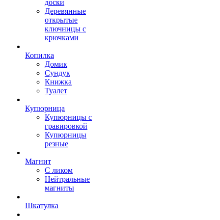
доски
Деревянные
открытые
ключницы с
крючками
Копилка
Домик
Сундук
Книжка
Туалет
Купюрница
Купюрницы с
гравировкой
Купюрницы
резные
Магнит
С ликом
Нейтральные
магниты
Шкатулка