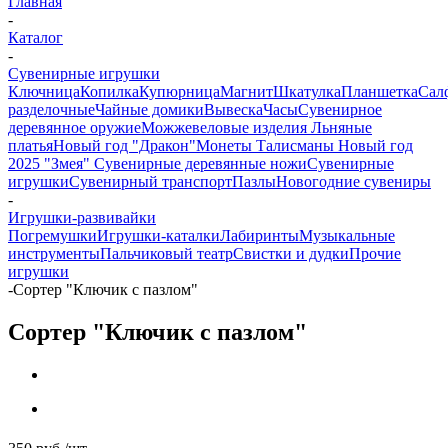
Главная
-
Каталог
-
Сувенирные игрушки
Ключница
Копилка
Купюрница
Магнит
Шкатулка
Планшетка
Сал
разделочные
Чайные домики
Вывеска
Часы
Сувенирное
деревянное оружие
Можжевеловые изделия
Льняные
платья
Новый год "Дракон"
Монеты
Талисманы
Новый год
2025 "Змея"
Сувенирные деревянные ножи
Сувенирные
игрушки
Сувенирный транспорт
Пазлы
Новогодние сувениры
-
Игрушки-развивайки
Погремушки
Игрушки-каталки
Лабиринты
Музыкальные
инструменты
Пальчиковый театр
Свистки и дудки
Прочие
игрушки
-
Сортер "Ключик с пазлом"
Сортер "Ключик с пазлом"