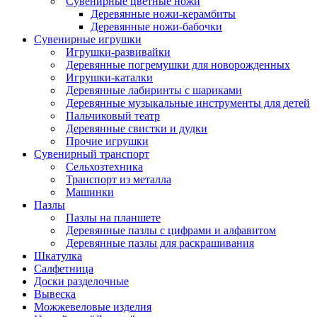
Сувенирные цветные ножи
Деревянные ножи-керамбиты
Деревянные ножи-бабочки
Сувенирные игрушки
Игрушки-развивайки
Деревянные погремушки для новорожденных
Игрушки-каталки
Деревянные лабиринты с шариками
Деревянные музыкальные инструменты для детей
Пальчиковый театр
Деревянные свистки и дудки
Прочие игрушки
Сувенирный транспорт
Сельхозтехника
Транспорт из металла
Машинки
Пазлы
Пазлы на планшете
Деревянные пазлы с цифрами и алфавитом
Деревянные пазлы для раскрашивания
Шкатулка
Салфетница
Доски разделочные
Вывеска
Можжевеловые изделия