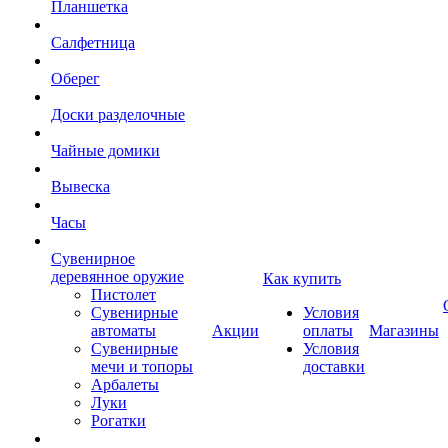
Планшетка
Салфетница
Оберег
Доски разделочные
Чайные домики
Вывеска
Часы
Сувенирное
деревянное оружие
Как купить
Пистолет
Сувенирные
Условия
автоматы
Акции
оплаты
Магазины
Сувенирные
Условия
мечи и топоры
доставки
Арбалеты
Луки
Рогатки