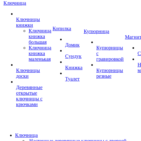
Ключница
Ключницы
книжки
Копилка
Ключница
Купюрница
книжка
Магни
большая
Домик
Ключница
Купюрницы
книжка
с
С
Сундук
маленькая
гравировкой
Н
Книжка
Ключницы
Купюрницы
м
доски
резные
Туалет
Деревянные
открытые
ключницы с
крючками
Ключница
Настенные деревянные ключницы с дверцей