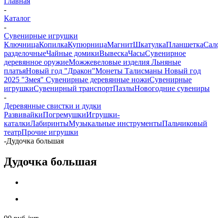
Главная
-
Каталог
-
Сувенирные игрушки
Ключница
Копилка
Купюрница
Магнит
Шкатулка
Планшетка
Сал
разделочные
Чайные домики
Вывеска
Часы
Сувенирное
деревянное оружие
Можжевеловые изделия
Льняные
платья
Новый год "Дракон"
Монеты
Талисманы
Новый год
2025 "Змея"
Сувенирные деревянные ножи
Сувенирные
игрушки
Сувенирный транспорт
Пазлы
Новогодние сувениры
-
Деревянные свистки и дудки
Развивайки
Погремушки
Игрушки-
каталки
Лабиринты
Музыкальные инструменты
Пальчиковый
театр
Прочие игрушки
-
Дудочка большая
Дудочка большая