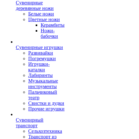
Сувенирные
деревянные ножи
Белые ножи
Цветные ножи
Керамбиты
Ножи-
бабочки
Сувенирные игрушки
Развивайки
Погремушки
Игрушки-
каталки
Лабиринты
Музыкальные
инструменты
Пальчиковый
театр
Свистки и дудки
Прочие игрушки
Сувенирный
транспорт
Сельхозтехника
Транспорт из