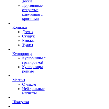
доски
Деревянные
открытые
ключницы с
крючками
Копилка
Домик
Сундук
Книжка
Туалет
Купюрница
Купюрницы с
гравировкой
Купюрницы
резные
Магнит
С ликом
Нейтральные
магниты
Шкатулка