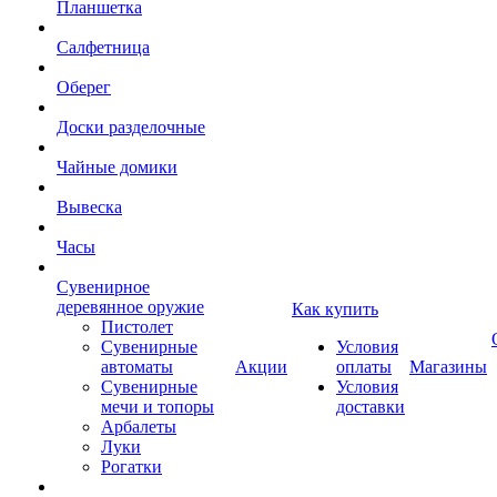
Планшетка
Салфетница
Оберег
Доски разделочные
Чайные домики
Вывеска
Часы
Сувенирное
деревянное оружие
Как купить
Пистолет
Сувенирные
Условия
автоматы
Акции
оплаты
Магазины
Сувенирные
Условия
мечи и топоры
доставки
Арбалеты
Луки
Рогатки