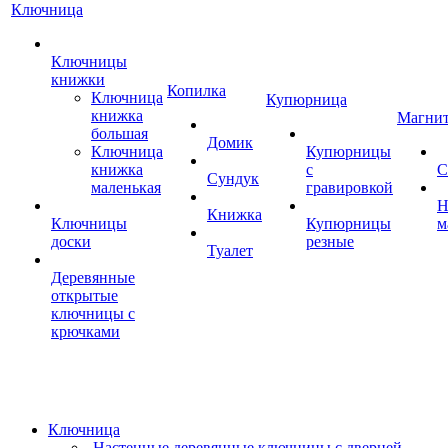
Ключница
Ключницы
книжки
Копилка
Ключница
Купюрница
книжка
Магни
большая
Домик
Ключница
Купюрницы
книжка
с
С
Сундук
маленькая
гравировкой
Н
Книжка
Ключницы
Купюрницы
м
доски
резные
Туалет
Деревянные
открытые
ключницы с
крючками
Ключница
Настенные деревянные ключницы с дверцей