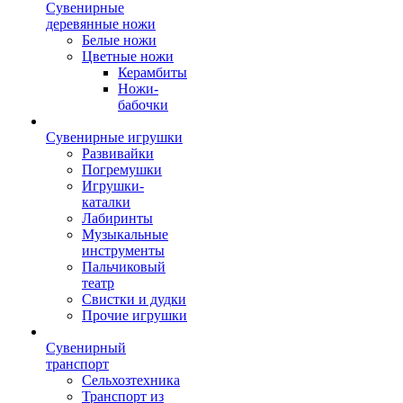
Сувенирные
деревянные ножи
Белые ножи
Цветные ножи
Керамбиты
Ножи-
бабочки
Сувенирные игрушки
Развивайки
Погремушки
Игрушки-
каталки
Лабиринты
Музыкальные
инструменты
Пальчиковый
театр
Свистки и дудки
Прочие игрушки
Сувенирный
транспорт
Сельхозтехника
Транспорт из