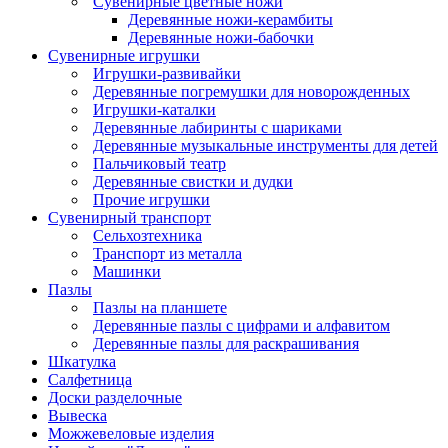
Сувенирные цветные ножи
Деревянные ножи-керамбиты
Деревянные ножи-бабочки
Сувенирные игрушки
Игрушки-развивайки
Деревянные погремушки для новорожденных
Игрушки-каталки
Деревянные лабиринты с шариками
Деревянные музыкальные инструменты для детей
Пальчиковый театр
Деревянные свистки и дудки
Прочие игрушки
Сувенирный транспорт
Сельхозтехника
Транспорт из металла
Машинки
Пазлы
Пазлы на планшете
Деревянные пазлы с цифрами и алфавитом
Деревянные пазлы для раскрашивания
Шкатулка
Салфетница
Доски разделочные
Вывеска
Можжевеловые изделия