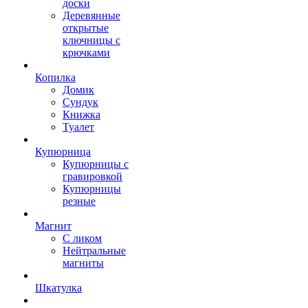
доски
Деревянные
открытые
ключницы с
крючками
Копилка
Домик
Сундук
Книжка
Туалет
Купюрница
Купюрницы с
гравировкой
Купюрницы
резные
Магнит
С ликом
Нейтральные
магниты
Шкатулка