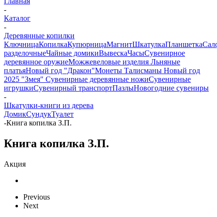
Главная
-
Каталог
-
Деревянные копилки
Ключница
Копилка
Купюрница
Магнит
Шкатулка
Планшетка
Сал
разделочные
Чайные домики
Вывеска
Часы
Сувенирное
деревянное оружие
Можжевеловые изделия
Льняные
платья
Новый год "Дракон"
Монеты
Талисманы
Новый год
2025 "Змея"
Сувенирные деревянные ножи
Сувенирные
игрушки
Сувенирный транспорт
Пазлы
Новогодние сувениры
-
Шкатулки-книги из дерева
Домик
Сундук
Туалет
-
Книга копилка З.П.
Книга копилка З.П.
Акция
Previous
Next