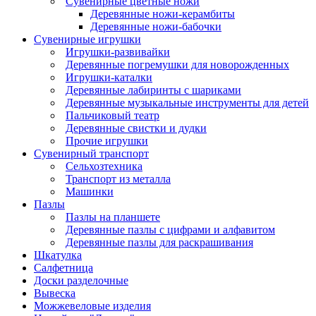
Сувенирные цветные ножи
Деревянные ножи-керамбиты
Деревянные ножи-бабочки
Сувенирные игрушки
Игрушки-развивайки
Деревянные погремушки для новорожденных
Игрушки-каталки
Деревянные лабиринты с шариками
Деревянные музыкальные инструменты для детей
Пальчиковый театр
Деревянные свистки и дудки
Прочие игрушки
Сувенирный транспорт
Сельхозтехника
Транспорт из металла
Машинки
Пазлы
Пазлы на планшете
Деревянные пазлы с цифрами и алфавитом
Деревянные пазлы для раскрашивания
Шкатулка
Салфетница
Доски разделочные
Вывеска
Можжевеловые изделия