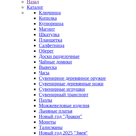
Назад
Каталог
Ключница
Копилка
Купюрница
Магнит
Шкатулка
Планшетка
Салфетница
Оберег
Доски разделочные
Чайные домики
Вывеска
Часы
Сувенирное деревянное оружие
Сувенирные деревянные ножи
Сувенирные игрушки
Сувенирный транспорт
Пазлы
Можжевеловые изделия
Льняные платья
Новый год "Дракон"
Монеты
Талисманы
Новый год 2025 "Змея"