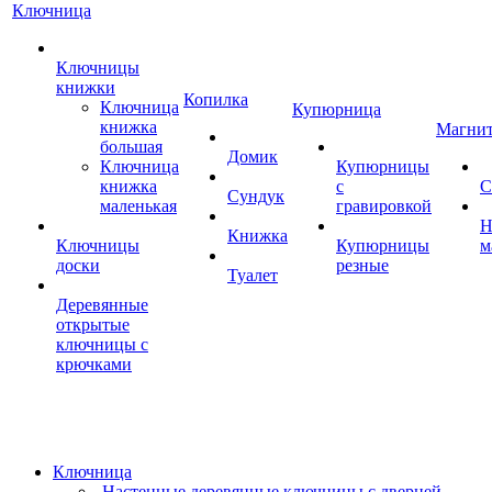
Ключница
Ключницы
книжки
Копилка
Ключница
Купюрница
книжка
Магни
большая
Домик
Ключница
Купюрницы
книжка
с
С
Сундук
маленькая
гравировкой
Н
Книжка
Ключницы
Купюрницы
м
доски
резные
Туалет
Деревянные
открытые
ключницы с
крючками
Ключница
Настенные деревянные ключницы с дверцей