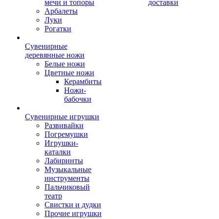
мечи и топоры
доставки
Арбалеты
Луки
Рогатки
Сувенирные
деревянные ножи
Белые ножи
Цветные ножи
Керамбиты
Ножи-
бабочки
Сувенирные игрушки
Развивайки
Погремушки
Игрушки-
каталки
Лабиринты
Музыкальные
инструменты
Пальчиковый
театр
Свистки и дудки
Прочие игрушки