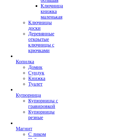
большая
Ключница
книжка
маленькая
Ключницы
доски
Деревянные
открытые
ключницы с
крючками
Копилка
Домик
Сундук
Книжка
Туалет
Купюрница
Купюрницы с
гравировкой
Купюрницы
резные
Магнит
С ликом