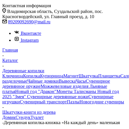
Контактная информация
Владимирская область, Суздальский район, пос.
Красногвордейский, ул. Главный проезд, д. 10
89209092690@mail.ru
Вконтакте
Instagram
Главная
-
Каталог
-
Деревянные копилки
Ключница
Копилка
Купюрница
Магнит
Шкатулка
Планшетка
Сал
разделочные
Чайные домики
Вывеска
Часы
Сувенирное
деревянное оружие
Можжевеловые изделия
Льняные
платья
Новый год "Дракон"
Монеты
Талисманы
Новый год
2025 "Змея"
Сувенирные деревянные ножи
Сувенирные
игрушки
Сувенирный транспорт
Пазлы
Новогодние сувениры
-
Шкатулки-книги из дерева
Домик
Сундук
Туалет
-
Деревянная копилка-книжка «На каждый день» маленькая