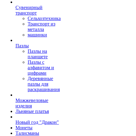
Сувенирный
транспорт
Сельхозтехника
Транспорт из
металла
машинки
Пазлы
Пазлы на
планшете
Пазлы с
алфавитом и
цифрами
Деревянные
пазлы для
раскрашивания
Можжевеловые
изделия
Льняные платья
Новый год "Дракон"
Монеты
Талисманы