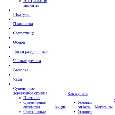
Нейтральные
магниты
Шкатулка
Планшетка
Салфетница
Оберег
Доски разделочные
Чайные домики
Вывеска
Часы
Сувенирное
деревянное оружие
Как купить
Пистолет
Сувенирные
Условия
автоматы
Акции
оплаты
Магазины
Сувенирные
Условия