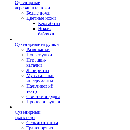
Сувенирные
деревянные ножи
Белые ножи
Цветные ножи
Керамбиты
Ножи-
бабочки
Сувенирные игрушки
Развивайки
Погремушки
Игрушки-
каталки
Лабиринты
Музыкальные
инструменты
Пальчиковый
театр
Свистки и дудки
Прочие игрушки
Сувенирный
транспорт
Сельхозтехника
Транспорт из