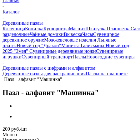
Главная
-
Каталог
-
Деревянные пазлы
Ключница
Копилка
Купюрница
Магнит
Шкатулка
Планшетка
Сал
разделочные
Чайные домики
Вывеска
Часы
Сувенирное
деревянное оружие
Можжевеловые изделия
Льняные
платья
Новый год "Дракон"
Монеты
Талисманы
Новый год
2025 "Змея"
Сувенирные деревянные ножи
Сувенирные
игрушки
Сувенирный транспорт
Пазлы
Новогодние сувениры
-
Деревянные пазлы с цифрами и алфавитом
Деревянные пазлы для раскрашивания
Пазлы на планшете
-
Пазл - алфавит "Машинка"
Пазл - алфавит "Машинка"
200
руб.
/шт
Много