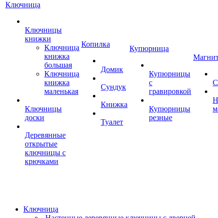
Ключница
Ключницы
книжки
Копилка
Ключница
Купюрница
книжка
Магни
большая
Домик
Ключница
Купюрницы
книжка
с
С
Сундук
маленькая
гравировкой
Н
Книжка
Ключницы
Купюрницы
м
доски
резные
Туалет
Деревянные
открытые
ключницы с
крючками
Ключница
Настенные деревянные ключницы с дверцей