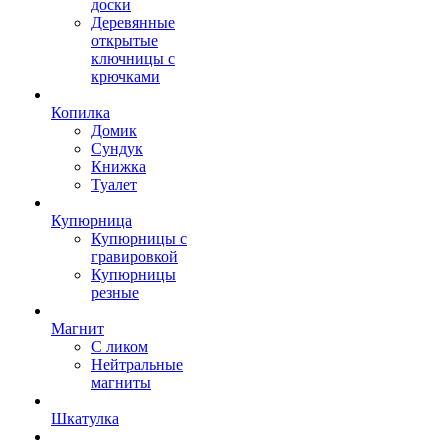
доски
Деревянные
открытые
ключницы с
крючками
Копилка
Домик
Сундук
Книжка
Туалет
Купюрница
Купюрницы с
гравировкой
Купюрницы
резные
Магнит
С ликом
Нейтральные
магниты
Шкатулка