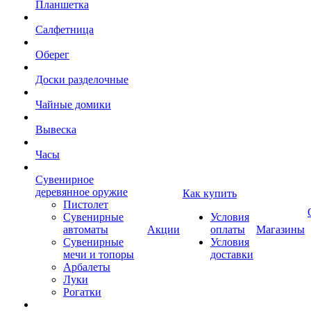
Планшетка
Салфетница
Оберег
Доски разделочные
Чайные домики
Вывеска
Часы
Сувенирное
деревянное оружие
Как купить
Пистолет
Сувенирные
Условия
автоматы
Акции
оплаты
Магазины
Сувенирные
Условия
мечи и топоры
доставки
Арбалеты
Луки
Рогатки