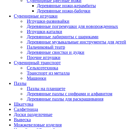
Сувенирные цветные ножи
Деревянные ножи-керамбиты
Деревянные ножи-бабочки
Сувенирные игрушки
Игрушки-развивайки
Деревянные погремушки для новорожденных
Игрушки-каталки
Деревянные лабиринты с шариками
Деревянные музыкальные инструменты для детей
Пальчиковый театр
Деревянные свистки и дудки
Прочие игрушки
Сувенирный транспорт
Сельхозтехника
Транспорт из металла
Машинки
Пазлы
Пазлы на планшете
Деревянные пазлы с цифрами и алфавитом
Деревянные пазлы для раскрашивания
Шкатулка
Салфетница
Доски разделочные
Вывеска
Можжевеловые изделия