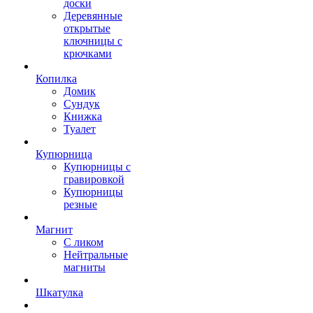
доски
Деревянные
открытые
ключницы с
крючками
Копилка
Домик
Сундук
Книжка
Туалет
Купюрница
Купюрницы с
гравировкой
Купюрницы
резные
Магнит
С ликом
Нейтральные
магниты
Шкатулка