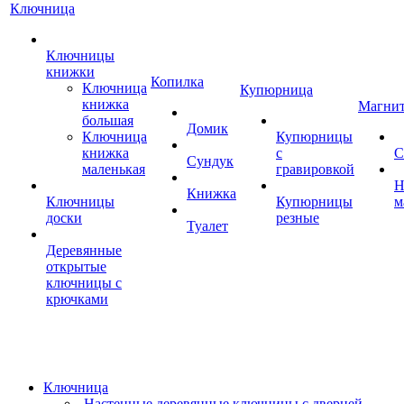
Ключница
Ключницы
книжки
Копилка
Ключница
Купюрница
книжка
Магни
большая
Домик
Ключница
Купюрницы
книжка
с
С
Сундук
маленькая
гравировкой
Н
Книжка
Ключницы
Купюрницы
м
доски
резные
Туалет
Деревянные
открытые
ключницы с
крючками
Ключница
Настенные деревянные ключницы с дверцей