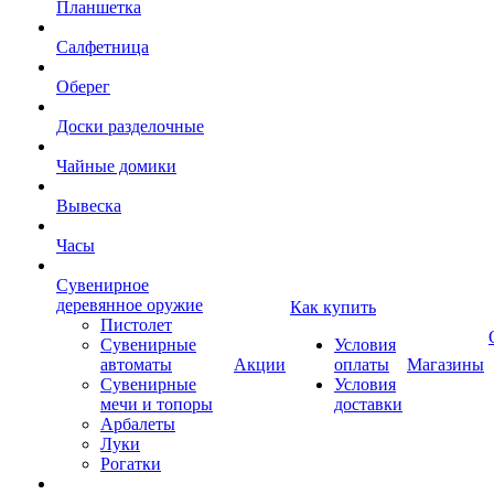
Планшетка
Салфетница
Оберег
Доски разделочные
Чайные домики
Вывеска
Часы
Сувенирное
деревянное оружие
Как купить
Пистолет
Сувенирные
Условия
автоматы
Акции
оплаты
Магазины
Сувенирные
Условия
мечи и топоры
доставки
Арбалеты
Луки
Рогатки