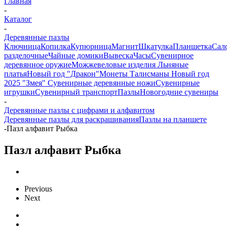
Главная
-
Каталог
-
Деревянные пазлы
Ключница
Копилка
Купюрница
Магнит
Шкатулка
Планшетка
Сал
разделочные
Чайные домики
Вывеска
Часы
Сувенирное
деревянное оружие
Можжевеловые изделия
Льняные
платья
Новый год "Дракон"
Монеты
Талисманы
Новый год
2025 "Змея"
Сувенирные деревянные ножи
Сувенирные
игрушки
Сувенирный транспорт
Пазлы
Новогодние сувениры
-
Деревянные пазлы с цифрами и алфавитом
Деревянные пазлы для раскрашивания
Пазлы на планшете
-
Пазл алфавит Рыбка
Пазл алфавит Рыбка
Previous
Next