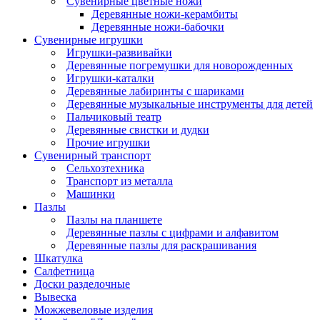
Сувенирные цветные ножи
Деревянные ножи-керамбиты
Деревянные ножи-бабочки
Сувенирные игрушки
Игрушки-развивайки
Деревянные погремушки для новорожденных
Игрушки-каталки
Деревянные лабиринты с шариками
Деревянные музыкальные инструменты для детей
Пальчиковый театр
Деревянные свистки и дудки
Прочие игрушки
Сувенирный транспорт
Сельхозтехника
Транспорт из металла
Машинки
Пазлы
Пазлы на планшете
Деревянные пазлы с цифрами и алфавитом
Деревянные пазлы для раскрашивания
Шкатулка
Салфетница
Доски разделочные
Вывеска
Можжевеловые изделия