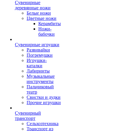
Сувенирные
деревянные ножи
Белые ножи
Цветные ножи
Керамбиты
Ножи-
бабочки
Сувенирные игрушки
Развивайки
Погремушки
Игрушки-
каталки
Лабиринты
Музыкальные
инструменты
Пальчиковый
театр
Свистки и дудки
Прочие игрушки
Сувенирный
транспорт
Сельхозтехника
Транспорт из