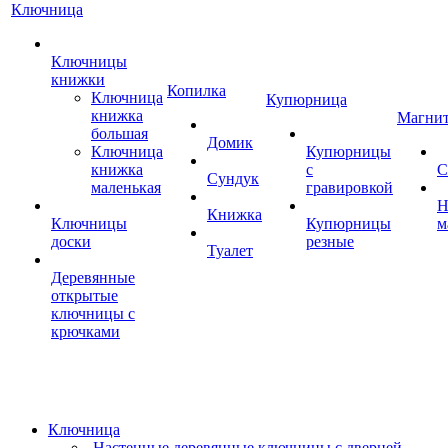
Ключница
Ключницы
книжки
Копилка
Ключница
Купюрница
книжка
Магни
большая
Домик
Ключница
Купюрницы
книжка
с
С
Сундук
маленькая
гравировкой
Н
Книжка
Ключницы
Купюрницы
м
доски
резные
Туалет
Деревянные
открытые
ключницы с
крючками
Ключница
Настенные деревянные ключницы с дверцей