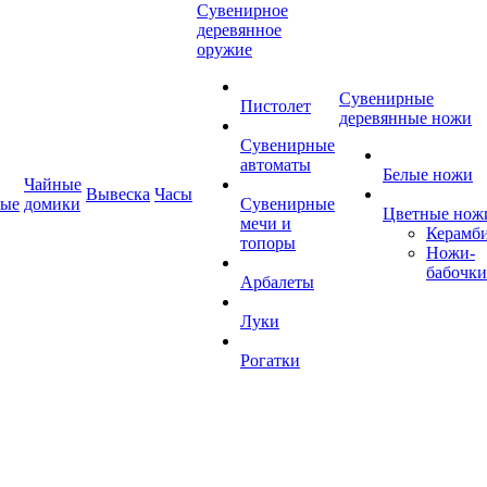
Сувенирное
деревянное
оружие
Сувенирные
Пистолет
деревянные ножи
Сувенирные
автоматы
Белые ножи
Чайные
Вывеска
Часы
ные
домики
Сувенирные
Цветные нож
мечи и
Керамб
топоры
Ножи-
бабочки
Арбалеты
Луки
Рогатки