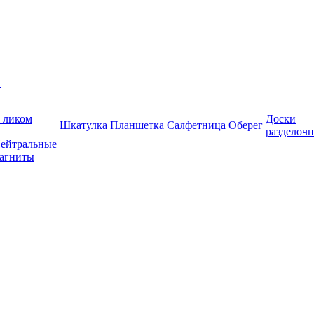
т
 ликом
Доски
Шкатулка
Планшетка
Салфетница
Оберег
разделоч
ейтральные
агниты