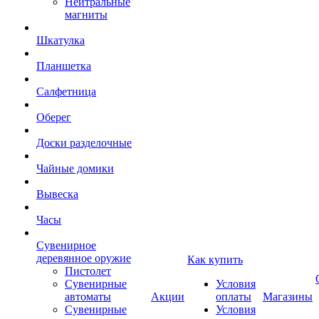
Нейтральные
магниты
Шкатулка
Планшетка
Салфетница
Оберег
Доски разделочные
Чайные домики
Вывеска
Часы
Сувенирное
деревянное оружие
Как купить
Пистолет
Сувенирные
Условия
автоматы
Акции
оплаты
Магазины
Сувенирные
Условия