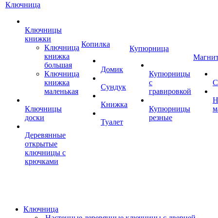
Ключница
Ключницы
книжки
Копилка
Ключница
Купюрница
книжка
Магни
большая
Домик
Ключница
Купюрницы
книжка
с
С
Сундук
маленькая
гравировкой
Н
Книжка
Ключницы
Купюрницы
м
доски
резные
Туалет
Деревянные
открытые
ключницы с
крючками
Ключница
Настенные деревянные ключницы с дверцей