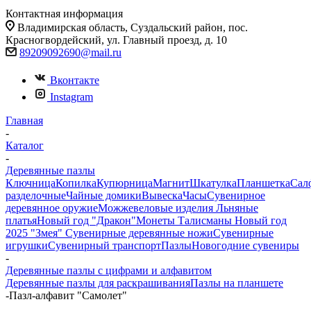
Контактная информация
Владимирская область, Суздальский район, пос.
Красногвордейский, ул. Главный проезд, д. 10
89209092690@mail.ru
Вконтакте
Instagram
Главная
-
Каталог
-
Деревянные пазлы
Ключница
Копилка
Купюрница
Магнит
Шкатулка
Планшетка
Сал
разделочные
Чайные домики
Вывеска
Часы
Сувенирное
деревянное оружие
Можжевеловые изделия
Льняные
платья
Новый год "Дракон"
Монеты
Талисманы
Новый год
2025 "Змея"
Сувенирные деревянные ножи
Сувенирные
игрушки
Сувенирный транспорт
Пазлы
Новогодние сувениры
-
Деревянные пазлы с цифрами и алфавитом
Деревянные пазлы для раскрашивания
Пазлы на планшете
-
Пазл-алфавит "Самолет"