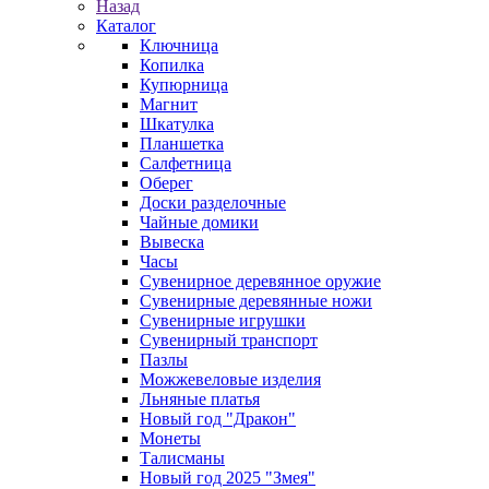
Назад
Каталог
Ключница
Копилка
Купюрница
Магнит
Шкатулка
Планшетка
Салфетница
Оберег
Доски разделочные
Чайные домики
Вывеска
Часы
Сувенирное деревянное оружие
Сувенирные деревянные ножи
Сувенирные игрушки
Сувенирный транспорт
Пазлы
Можжевеловые изделия
Льняные платья
Новый год "Дракон"
Монеты
Талисманы
Новый год 2025 "Змея"