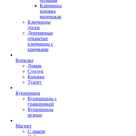
большая
Ключница
книжка
маленькая
Ключницы
доски
Деревянные
открытые
ключницы с
крючками
Копилка
Домик
Сундук
Книжка
Туалет
Купюрница
Купюрницы с
гравировкой
Купюрницы
резные
Магнит
С ликом