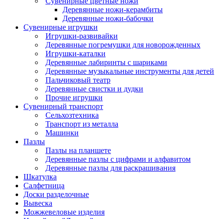
Сувенирные цветные ножи
Деревянные ножи-керамбиты
Деревянные ножи-бабочки
Сувенирные игрушки
Игрушки-развивайки
Деревянные погремушки для новорожденных
Игрушки-каталки
Деревянные лабиринты с шариками
Деревянные музыкальные инструменты для детей
Пальчиковый театр
Деревянные свистки и дудки
Прочие игрушки
Сувенирный транспорт
Сельхозтехника
Транспорт из металла
Машинки
Пазлы
Пазлы на планшете
Деревянные пазлы с цифрами и алфавитом
Деревянные пазлы для раскрашивания
Шкатулка
Салфетница
Доски разделочные
Вывеска
Можжевеловые изделия