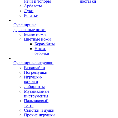
мечи и топоры
доставки
Арбалеты
Луки
Рогатки
Сувенирные
деревянные ножи
Белые ножи
Цветные ножи
Керамбиты
Ножи-
бабочки
Сувенирные игрушки
Развивайки
Погремушки
Игрушки-
каталки
Лабиринты
Музыкальные
инструменты
Пальчиковый
театр
Свистки и дудки
Прочие игрушки