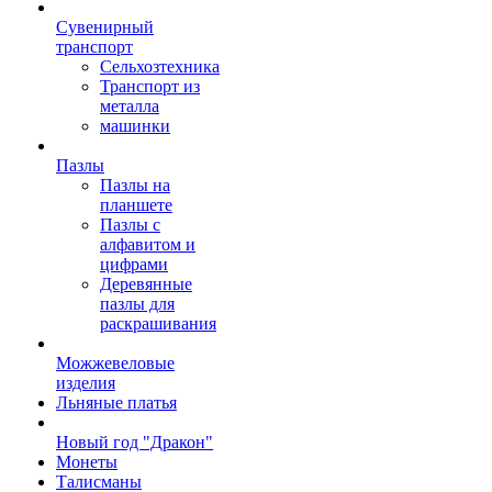
Сувенирный
транспорт
Сельхозтехника
Транспорт из
металла
машинки
Пазлы
Пазлы на
планшете
Пазлы с
алфавитом и
цифрами
Деревянные
пазлы для
раскрашивания
Можжевеловые
изделия
Льняные платья
Новый год "Дракон"
Монеты
Талисманы