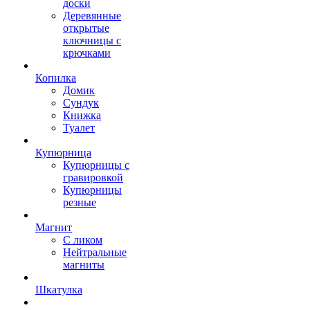
доски
Деревянные
открытые
ключницы с
крючками
Копилка
Домик
Сундук
Книжка
Туалет
Купюрница
Купюрницы с
гравировкой
Купюрницы
резные
Магнит
С ликом
Нейтральные
магниты
Шкатулка