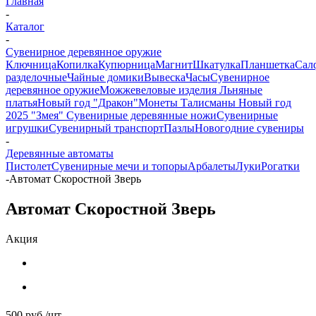
Главная
-
Каталог
-
Сувенирное деревянное оружие
Ключница
Копилка
Купюрница
Магнит
Шкатулка
Планшетка
Сал
разделочные
Чайные домики
Вывеска
Часы
Сувенирное
деревянное оружие
Можжевеловые изделия
Льняные
платья
Новый год "Дракон"
Монеты
Талисманы
Новый год
2025 "Змея"
Сувенирные деревянные ножи
Сувенирные
игрушки
Сувенирный транспорт
Пазлы
Новогодние сувениры
-
Деревянные автоматы
Пистолет
Сувенирные мечи и топоры
Арбалеты
Луки
Рогатки
-
Автомат Скоростной Зверь
Автомат Скоростной Зверь
Акция
500
руб.
/шт