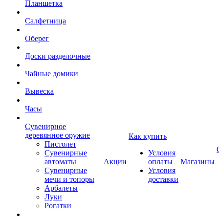
Планшетка
Салфетница
Оберег
Доски разделочные
Чайные домики
Вывеска
Часы
Сувенирное
деревянное оружие
Как купить
Пистолет
Сувенирные
Условия
автоматы
Акции
оплаты
Магазины
Сувенирные
Условия
мечи и топоры
доставки
Арбалеты
Луки
Рогатки