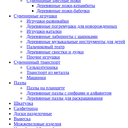
Сувенирные цветные ножи
Деревянные ножи-керамбиты
Деревянные ножи-бабочки
Сувенирные игрушки
Игрушки-развивайки
Деревянные погремушки для новорожденных
Игрушки-каталки
Деревянные лабиринты с шариками
Деревянные музыкальные инструменты для детей
Пальчиковый театр
Деревянные свистки и дудки
Прочие игрушки
Сувенирный транспорт
Сельхозтехника
Транспорт из металла
Машинки
Пазлы
Пазлы на планшете
Деревянные пазлы с цифрами и алфавитом
Деревянные пазлы для раскрашивания
Шкатулка
Салфетница
Доски разделочные
Вывеска
Можжевеловые изделия