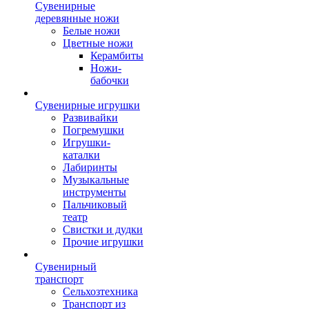
Сувенирные
деревянные ножи
Белые ножи
Цветные ножи
Керамбиты
Ножи-
бабочки
Сувенирные игрушки
Развивайки
Погремушки
Игрушки-
каталки
Лабиринты
Музыкальные
инструменты
Пальчиковый
театр
Свистки и дудки
Прочие игрушки
Сувенирный
транспорт
Сельхозтехника
Транспорт из