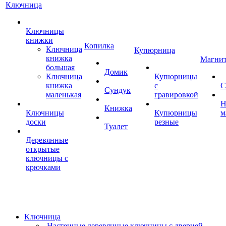
Ключница
Ключницы
книжки
Копилка
Ключница
Купюрница
книжка
Магни
большая
Домик
Ключница
Купюрницы
книжка
с
С
Сундук
маленькая
гравировкой
Н
Книжка
Ключницы
Купюрницы
м
доски
резные
Туалет
Деревянные
открытые
ключницы с
крючками
Ключница
Настенные деревянные ключницы с дверцей