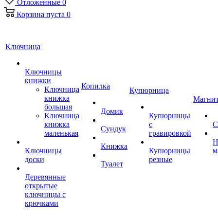
Отложенные
0
Корзина
пуста
0
Ключница
Ключницы
книжки
Копилка
Ключница
Купюрница
книжка
Магни
большая
Домик
Ключница
Купюрницы
книжка
с
С
Сундук
маленькая
гравировкой
Н
Книжка
Ключницы
Купюрницы
м
доски
резные
Туалет
Деревянные
открытые
ключницы с
крючками