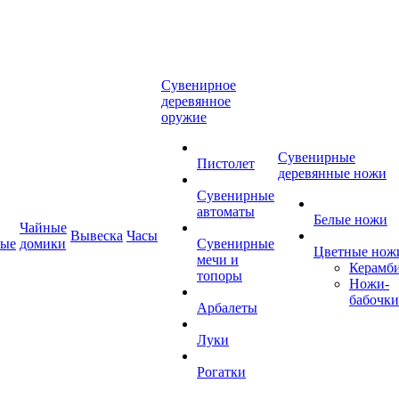
Сувенирное
деревянное
оружие
Сувенирные
Пистолет
деревянные ножи
Сувенирные
автоматы
Белые ножи
Чайные
Вывеска
Часы
ные
домики
Сувенирные
Цветные нож
мечи и
Керамб
топоры
Ножи-
бабочки
Арбалеты
Луки
Рогатки