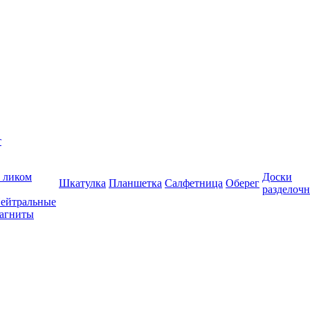
т
 ликом
Доски
Шкатулка
Планшетка
Салфетница
Оберег
разделоч
ейтральные
агниты