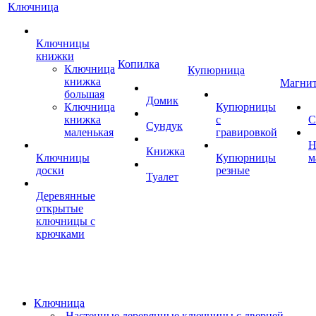
Ключница
Ключницы
книжки
Копилка
Ключница
Купюрница
книжка
Магни
большая
Домик
Ключница
Купюрницы
книжка
с
С
Сундук
маленькая
гравировкой
Н
Книжка
Ключницы
Купюрницы
м
доски
резные
Туалет
Деревянные
открытые
ключницы с
крючками
Ключница
Настенные деревянные ключницы с дверцей