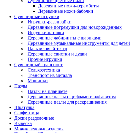
Сувенирные цветные ножи
Деревянные ножи-керамбиты
Деревянные ножи-бабочки
Сувенирные игрушки
Игрушки-развивайки
Деревянные погремушки для новорожденных
Игрушки-каталки
Деревянные лабиринты с шариками
Деревянные музыкальные инструменты для детей
Пальчиковый театр
Деревянные свистки и дудки
Прочие игрушки
Сувенирный транспорт
Сельхозтехника
Транспорт из металла
Машинки
Пазлы
Пазлы на планшете
Деревянные пазлы с цифрами и алфавитом
Деревянные пазлы для раскрашивания
Шкатулка
Салфетница
Доски разделочные
Вывеска
Можжевеловые изделия