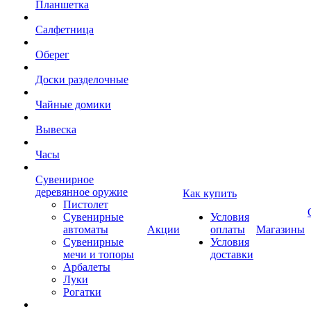
Планшетка
Салфетница
Оберег
Доски разделочные
Чайные домики
Вывеска
Часы
Сувенирное
деревянное оружие
Как купить
Пистолет
Сувенирные
Условия
автоматы
Акции
оплаты
Магазины
Сувенирные
Условия
мечи и топоры
доставки
Арбалеты
Луки
Рогатки