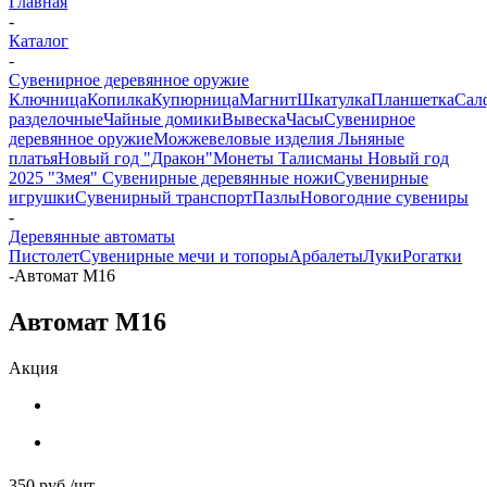
Главная
-
Каталог
-
Сувенирное деревянное оружие
Ключница
Копилка
Купюрница
Магнит
Шкатулка
Планшетка
Сал
разделочные
Чайные домики
Вывеска
Часы
Сувенирное
деревянное оружие
Можжевеловые изделия
Льняные
платья
Новый год "Дракон"
Монеты
Талисманы
Новый год
2025 "Змея"
Сувенирные деревянные ножи
Сувенирные
игрушки
Сувенирный транспорт
Пазлы
Новогодние сувениры
-
Деревянные автоматы
Пистолет
Сувенирные мечи и топоры
Арбалеты
Луки
Рогатки
-
Автомат M16
Автомат M16
Акция
350
руб.
/шт