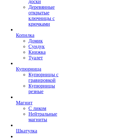
доски
Деревянные
открытые
ключницы с
крючками
Копилка
Домик
Сундук
Книжка
Туалет
Купюрница
Купюрницы с
гравировкой
Купюрницы
резные
Магнит
С ликом
Нейтральные
магниты
Шкатулка