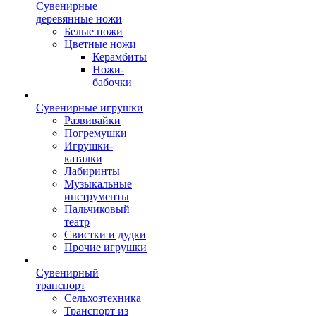
Сувенирные
деревянные ножи
Белые ножи
Цветные ножи
Керамбиты
Ножи-
бабочки
Сувенирные игрушки
Развивайки
Погремушки
Игрушки-
каталки
Лабиринты
Музыкальные
инструменты
Пальчиковый
театр
Свистки и дудки
Прочие игрушки
Сувенирный
транспорт
Сельхозтехника
Транспорт из