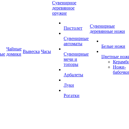
Сувенирное
деревянное
оружие
Сувенирные
Пистолет
деревянные ножи
Сувенирные
автоматы
Белые ножи
Чайные
Вывеска
Часы
ные
домики
Сувенирные
Цветные нож
мечи и
Керамб
топоры
Ножи-
бабочки
Арбалеты
Луки
Рогатки