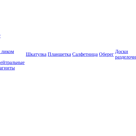
т
 ликом
Доски
Шкатулка
Планшетка
Салфетница
Оберег
разделоч
ейтральные
агниты