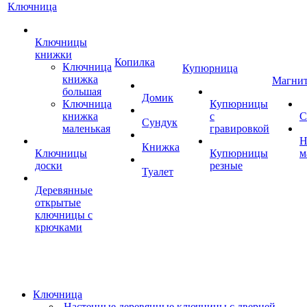
Ключница
Ключницы
книжки
Копилка
Ключница
Купюрница
книжка
Магни
большая
Домик
Ключница
Купюрницы
книжка
с
С
Сундук
маленькая
гравировкой
Н
Книжка
Ключницы
Купюрницы
м
доски
резные
Туалет
Деревянные
открытые
ключницы с
крючками
Ключница
Настенные деревянные ключницы с дверцей